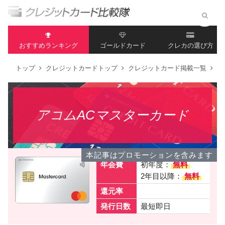
おすすめランキング
ゴールドカード
クレカの選び方
トップ
クレジットカードトップ
クレジットカード掲載一覧
ア
アコムACマスターカード
本記事はプロモーションを含みます
年会費
初年度：
無料
2年目以降：
無料
還元率
発行日数
最短即日