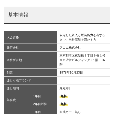
基本情報
安定した収入と返済能力を有する
入会資格
方で、当社基準を満たす方
発行会社
アコム株式会社
東京都港区東新橋１丁目９番１号
本社所在地
東京汐留ビルディング 15 階、16
階
創業
1978年10月23日
発行可能ブランド
発行期間
最短即日
1年目
無料
年会費
2年目以降
無料
1年目
家族カード無し