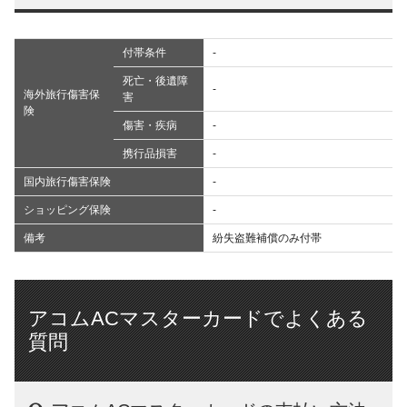
付帯条件
-
死亡・後遺障
-
海外旅行傷害保
害
険
傷害・疾病
-
携行品損害
-
国内旅行傷害保険
-
ショッピング保険
-
備考
紛失盗難補償のみ付帯
アコムACマスターカードでよくある
質問