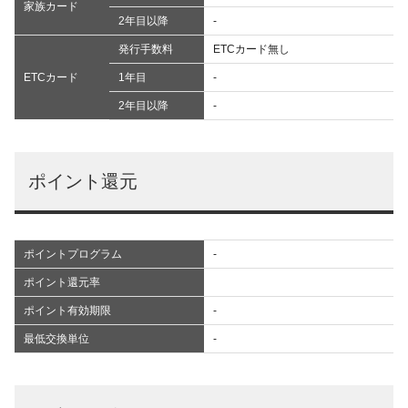
家族カード
2年目以降
-
発行手数料
ETCカード無し
ETCカード
1年目
-
2年目以降
-
ポイント還元
ポイントプログラム
-
ポイント還元率
ポイント有効期限
-
最低交換単位
-