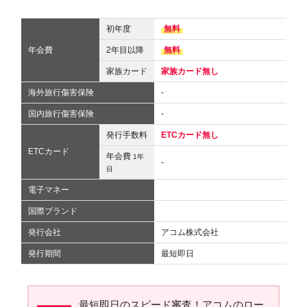
初年度
無料
年会費
2年目以降
無料
家族カード
家族カード無し
海外旅行傷害保険
-
国内旅行傷害保険
-
発行手数料
ETCカード無し
ETCカード
年会費
1年
-
目
電子マネー
国際ブランド
発行会社
アコム株式会社
発行期間
最短即日
最短即日のスピード審査！アコムのロー