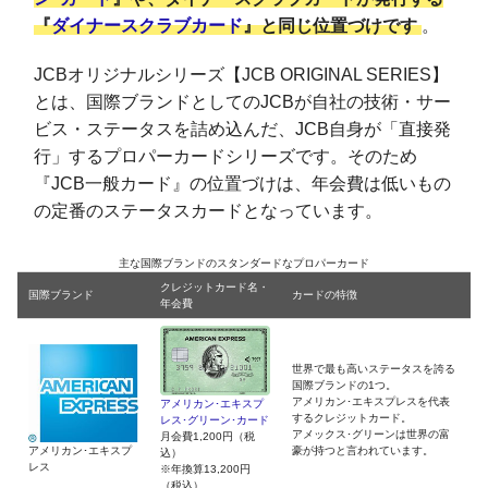
『
ダイナースクラブカード
』と同じ位置づけです
。
JCBオリジナルシリーズ【JCB ORIGINAL SERIES】
とは、国際ブランドとしてのJCBが自社の技術・サー
ビス・ステータスを詰め込んだ、JCB自身が「直接発
行」するプロパーカードシリーズです。そのため
『JCB一般カード』の位置づけは、年会費は低いもの
の定番のステータスカードとなっています。
主な国際ブランドのスタンダードなプロパーカード
クレジットカード名・
国際ブランド
カードの特徴
年会費
世界で最も高いステータスを誇る
国際ブランドの1つ。
アメリカン･エキスプレスを代表
アメリカン･エキスプ
するクレジットカード。
レス･グリーン･カード
アメックス･グリーンは世界の富
月会費1,200円（税
アメリカン･エキスプ
豪が持つと言われています。
込）
レス
※年換算13,200円
（税込）