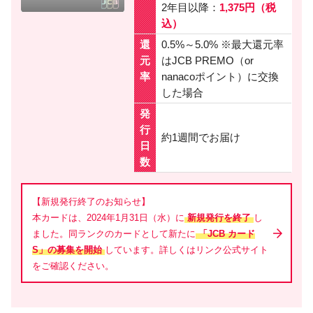
2年目以降：
1,375円（税
込）
還
0.5%～5.0% ※最大還元率
元
はJCB PREMO（or
率
nanacoポイント）に交換
した場合
発
行
約1週間でお届け
日
数
【新規発行終了のお知らせ】
本カードは、2024年1月31日（水）に
新規発行を終了
し
ました。同ランクのカードとして新たに
「JCB カード
S」の募集を開始
しています。詳しくはリンク公式サイト
をご確認ください。