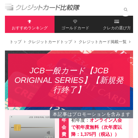
おすすめランキング
ゴールドカード
クレカの選び方
トップ
クレジットカードトップ
クレジットカード掲載一覧
J
JCB一般カード【JCB
ORIGINAL SERIES】【新規発
行終了】
本記事はプロモーションを含みます
年
初年度：
オンライン入会
会
で初年度無料（次年度以
費
降：1,375円（税込））