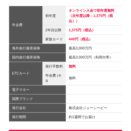
オンライン入会で初年度無料
初年度
（次年度以降：1,375円（税
込））
年会費
2年目以降
1,375円（税込）
家族カード
440円（税込）
海外旅行傷害保険
最高3,000万円
国内旅行傷害保険
最高3,000万円（利用付帯）
発行手数料
無料
ETCカード
年会費
1年
無料
目
電子マネー
国際ブランド
発行会社
株式会社ジェーシービー
発行期間
約1週間でお届け