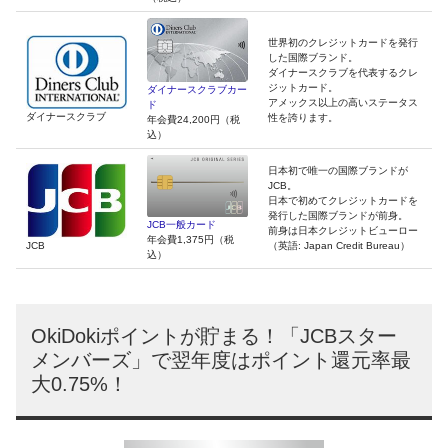
世界初のクレジットカードを発行
した国際ブランド。
ダイナースクラブを代表するクレ
ジットカード。
ダイナースクラブカー
アメックス以上の高いステータス
ド
ダイナースクラブ
性を誇ります。
年会費24,200円（税
込）
日本初で唯一の国際ブランドが
JCB。
日本で初めてクレジットカードを
発行した国際ブランドが前身。
JCB一般カード
前身は日本クレジットビューロー
年会費1,375円（税
（英語: Japan Credit Bureau）
JCB
込）
OkiDokiポイントが貯まる！「JCBスター
メンバーズ」で翌年度はポイント還元率最
大0.75%！