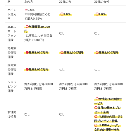
格
上の方
39歳の方
39歳の女性
ポイン
0.5%
ト還元
※年間利用額に応じ
1.0%
1.0%
率
て最大0.75%
JCBス
年間最高30,000
マート
円
なし
なし
フォン
（1事故につき自己負
保険
担額10,000円）
海外旅
行傷害
最高3,000万円
最高2,000万円
最高2,000万円
保険
国内旅
行傷害
最高3,000万円
なし
なし
保険
ショッ
海外利用分は年間100
海外利用分は年間100
海外利用分は年間100
ピング
万円まで補償
万円まで補償
万円まで補償
保険
女性向けの保険サ
ービス
毎月の優待＆プレ
女性向
ゼント企画
なし
なし
け特典
「LINDAの日」月2
回プレゼント特典
「LINDAリーグ」
女性向け優待･特典