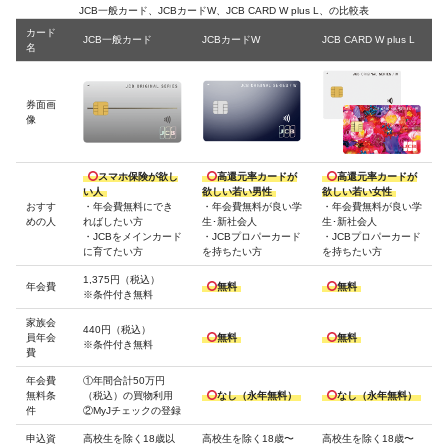
JCB一般カード、JCBカードW、JCB CARD W plus L、の比較表
カード
JCB一般カード
JCBカードW
JCB CARD W plus L
名
券面画
像
スマホ保険が欲し
高還元率カードが
高還元率カードが
い人
欲しい若い男性
欲しい若い女性
おすす
・年会費無料にでき
・年会費無料が良い学
・年会費無料が良い学
めの人
ればしたい方
生･新社会人
生･新社会人
・JCBをメインカード
・JCBプロパーカード
・JCBプロパーカード
に育てたい方
を持ちたい方
を持ちたい方
1,375円（税込）
年会費
無料
無料
※条件付き無料
家族会
440円（税込）
員年会
無料
無料
※条件付き無料
費
年会費
①年間合計50万円
無料条
（税込）の買物利用
なし（永年無料）
なし（永年無料）
件
②MyJチェックの登録
申込資
高校生を除く18歳以
高校生を除く18歳〜
高校生を除く18歳〜