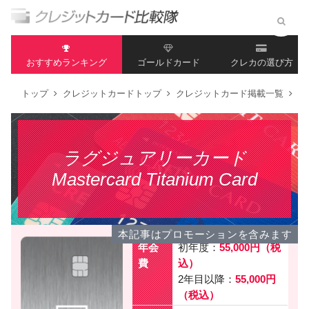
おすすめランキング
ゴールドカード
クレカの選び方
トップ
クレジットカードトップ
クレジットカード掲載一覧
ラ
ラグジュアリーカード
Mastercard Titanium Card
本記事はプロモーションを含みます
年会
初年度：
55,000円（税
費
込）
2年目以降：
55,000円
（税込）