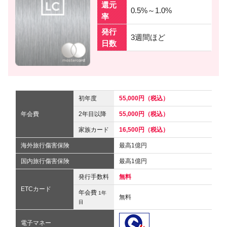
還元
0.5%～1.0%
率
発行
3週間ほど
日数
初年度
55,000円（税込）
年会費
2年目以降
55,000円（税込）
家族カード
16,500円（税込）
海外旅行傷害保険
最高1億円
国内旅行傷害保険
最高1億円
発行手数料
無料
ETCカード
年会費
1年
無料
目
電子マネー