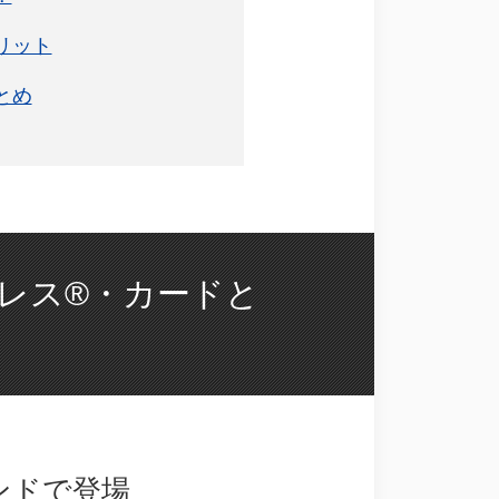
リット
とめ
レス®・カードと
ンドで登場