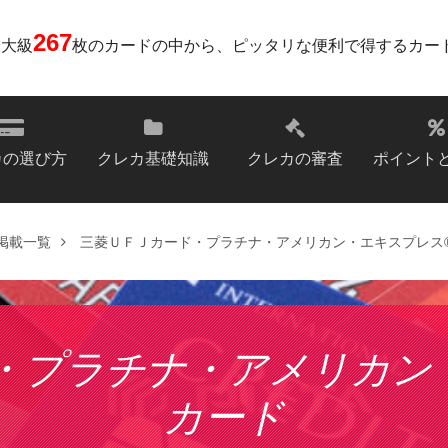
267
最大級
枚のカードの中から、ピッタリな便利で得するカー
カの選び方
クレカ基礎知識
クレカの審査
ポイント
掲載一覧
三菱ＵＦＪカード・プラチナ・アメリカン・エキスプレス
・プラチナ・アメリカン
カード