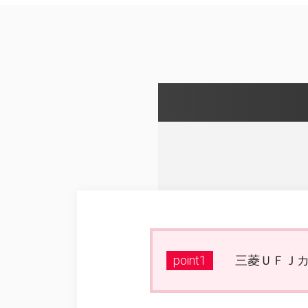
point1
三菱ＵＦＪカ