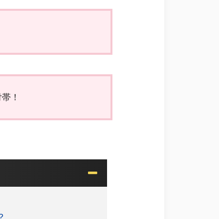
付帯！
？