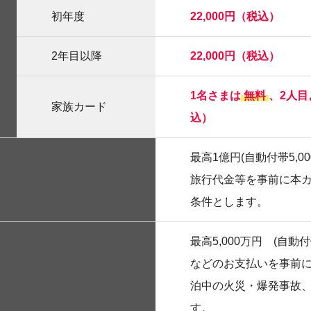
初年度
22,000円（税込）
2年目以降
22,000円（税込）
1名さまは
無料
、2人目
家族カード
込）
最高1億円(自動付帯5,00
旅行代金等を事前に本
条件とします。
最高5,000万円 (自
などのお支払いを事前
泊中の火災・爆発事故
す。