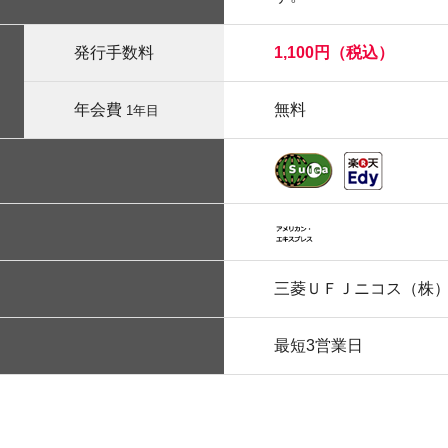
発行手数料
1,100円（税込）
年会費
無料
1年目
三菱ＵＦＪニコス（株
最短3営業日