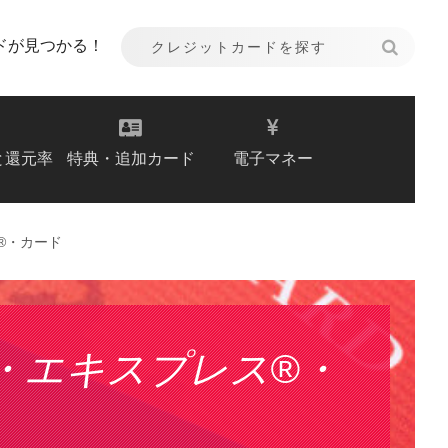
ドが見つかる！
と還元率
特典・追加カード
電子マネー
®・カード
・エキスプレス®・