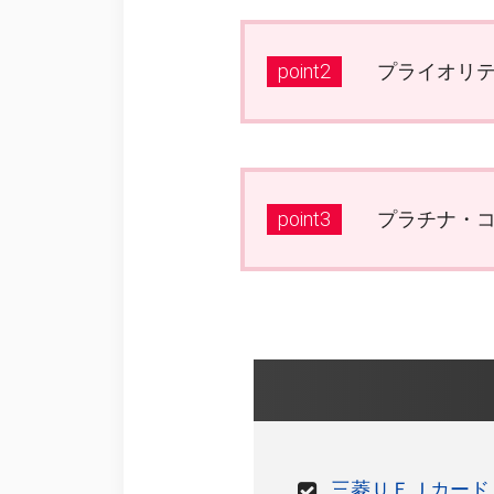
point2
プライオリ
point3
プラチナ・
三菱ＵＦＪカード