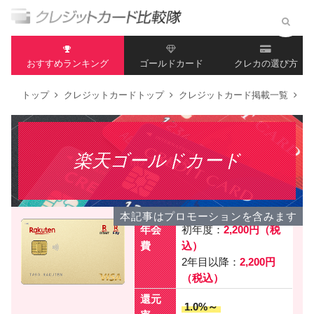
おすすめランキング
ゴールドカード
クレカの選び方
トップ
クレジットカードトップ
クレジットカード掲載一覧
楽
楽天ゴールドカード
本記事はプロモーションを含みます
年会
初年度：
2,200円（税
費
込）
2年目以降：
2,200円
（税込）
還元
1.0%～