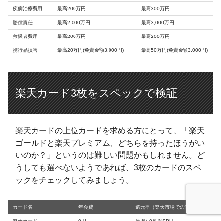
疾病治療費用
最高200万円
最高300万円
賠償責任
最高2,000万円
最高3,000万円
救援者費用
最高200万円
最高200万円
携行品損害
最高20万円(免責金額3,000円)
最高50万円(免責金額3,000円)
楽天カード3枚をスペックで検証
楽天カードの上位カードを求める方にとって、「楽天
ゴールドと楽天プレミアム、どちらを持ったほうがい
いのか？」というのは難しい問題かもしれません。ど
うしても選べないようであれば、3枚のカードのスペ
ックをチェックしてみましょう。
カード名
年会費
還元率（楽天市場での優遇）
楽天カード
0円
原則4.0％※SPU