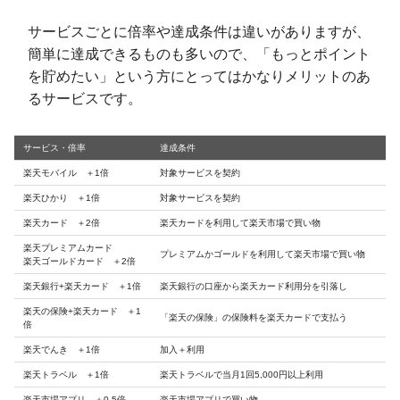
サービスごとに倍率や達成条件は違いがありますが、
簡単に達成できるものも多いので、「もっとポイント
を貯めたい」という方にとってはかなりメリットのあ
るサービスです。
サービス・倍率
達成条件
楽天モバイル ＋1倍
対象サービスを契約
楽天ひかり ＋1倍
対象サービスを契約
楽天カード ＋2倍
楽天カードを利用して楽天市場で買い物
楽天プレミアムカード
プレミアムかゴールドを利用して楽天市場で買い物
楽天ゴールドカード ＋2倍
楽天銀行+楽天カード ＋1倍
楽天銀行の口座から楽天カード利用分を引落し
楽天の保険+楽天カード ＋1
「楽天の保険」の保険料を楽天カードで支払う
倍
楽天でんき ＋1倍
加入＋利用
楽天トラベル ＋1倍
楽天トラベルで当月1回5,000円以上利用
楽天市場アプリ ＋0.5倍
楽天市場アプリで買い物