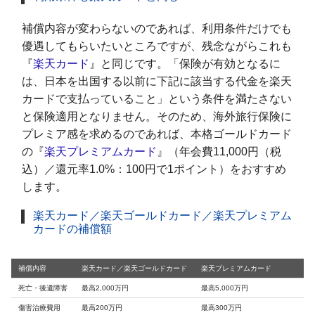
補償内容が変わらないのであれば、利用条件だけでも
優遇してもらいたいところですが、残念ながらこれも
『
楽天カード
』と同じです。「保険が有効となるに
は、
日本を出国する以前に
下記に該当する代金を楽天
カードで支払っていること」という条件を満たさない
と保険適用となりません。そのため、海外旅行保険に
プレミア感を求めるのであれば、本格ゴールドカード
の『
楽天プレミアムカード
』（年会費11,000円（税
込）／還元率1.0%：100円で1ポイント）をおすすめ
します。
楽天カード／楽天ゴールドカード／楽天プレミアム
カードの補償額
補償内容
楽天カード／楽天ゴールドカード
楽天プレミアムカード
死亡・後遺障害
最高2,000万円
最高5,000万円
傷害治療費用
最高200万円
最高300万円