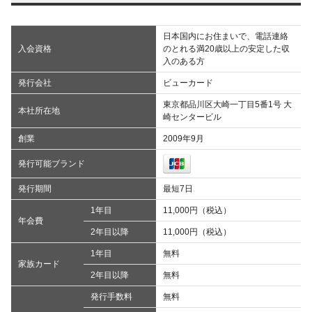
日本国内にお住まいで、電話連絡
入会資格
のとれる満20歳以上の安定した収
入のある方
発行会社
ビューカード
東京都品川区大崎一丁目5番1号 大
本社所在地
崎センタービル
創業
2009年9月
発行可能ブランド
発行期間
最短7日
1年目
11,000円（税込）
年会費
2年目以降
11,000円（税込）
1年目
無料
家族カード
2年目以降
無料
発行手数料
無料