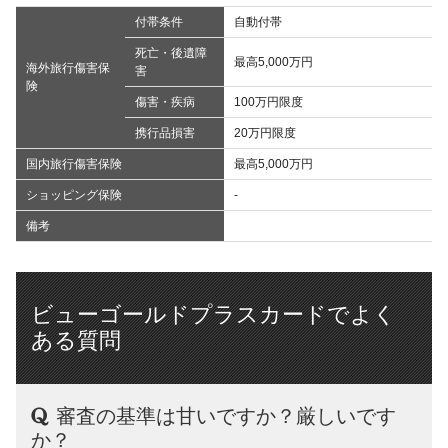
付帯条件
自動付帯
死亡・後遺障
最高5,000万円
海外旅行傷害保
害
険
傷害・疾病
100万円限度
携行品損害
20万円限度
国内旅行傷害保険
最高5,000万円
ショッピング保険
-
備考
ビューゴールドプラスカードでよく
ある質問
審査の基準は甘いですか？厳しいです
か？