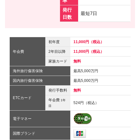
率
発行
最短7日
日数
初年度
11,000円（税込）
年会費
2年目以降
11,000円（税込）
家族カード
無料
海外旅行傷害保険
最高5,000万円
国内旅行傷害保険
最高5,000万円
発行手数料
無料
ETCカード
年会費
1年
524円（税込）
目
電子マネー
国際ブランド