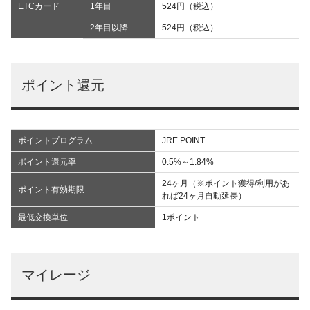
ETCカード
1年目
524円（税込）
2年目以降
524円（税込）
ポイント還元
ポイントプログラム
JRE POINT
ポイント還元率
0.5%～1.84%
24ヶ月（※ポイント獲得/利用があ
ポイント有効期限
れば24ヶ月自動延長）
最低交換単位
1ポイント
マイレージ