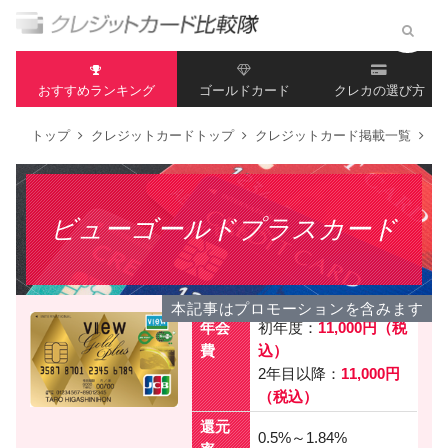
おすすめランキング
ゴールドカード
クレカの選び方
トップ
クレジットカードトップ
クレジットカード掲載一覧
ビ
ビューゴールドプラスカード
本記事はプロモーションを含みます
年会
初年度：
11,000円（税
費
込）
2年目以降：
11,000円
（税込）
還元
0.5%～1.84%