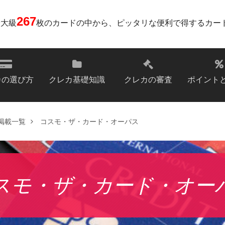
267
最大級
枚のカードの中から、ピッタリな便利で得するカー
カの選び方
クレカ基礎知識
クレカの審査
ポイント
掲載一覧
コスモ・ザ・カード・オーパス
スモ・ザ・カード・オー