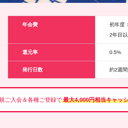
年会費
初年度
2年目
還元率
0.5%
発行日数
約2週間
規ご入会＆各種ご登録で
最大4,000円相当キャッ