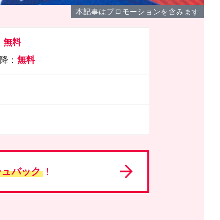
本記事はプロモーションを含みます
：
無料
以降：
無料
シュバック
！