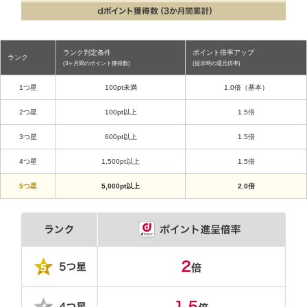
ランク判定条件
ポイント倍率アップ
ランク
(3ヶ月間のポイント獲得数)
(提示時の還元倍率)
1つ星
100pt未満
1.0倍（基本）
2つ星
100pt以上
1.5倍
3つ星
600pt以上
1.5倍
4つ星
1,500pt以上
1.5倍
5つ星
5,000pt以上
2.0倍