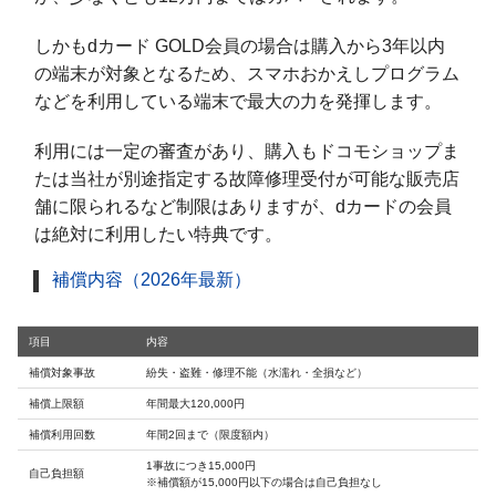
しかもdカード GOLD会員の場合は購入から3年以内
の端末が対象となるため、スマホおかえしプログラム
などを利用している端末で最大の力を発揮します。
利用には一定の審査があり、購入もドコモショップま
たは当社が別途指定する故障修理受付が可能な販売店
舗に限られるなど制限はありますが、dカードの会員
は絶対に利用したい特典です。
補償内容（2026年最新）
項目
内容
補償対象事故
紛失・盗難・修理不能（水濡れ・全損など）
補償上限額
年間最大120,000円
補償利用回数
年間2回まで（限度額内）
1事故につき15,000円
自己負担額
※補償額が15,000円以下の場合は自己負担なし