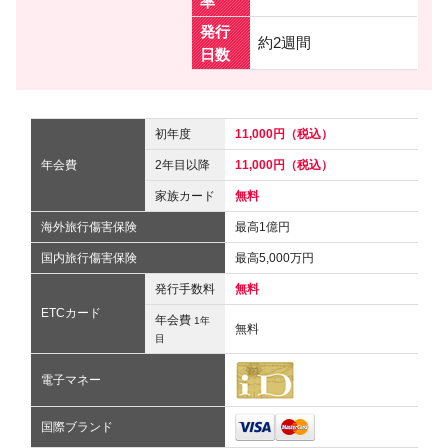
率
発行
約2週間
日数
初年度
11,000円（税込）
年会費
2年目以降
11,000円（税込）
家族カード
無料
海外旅行傷害保険
最高1億円
国内旅行傷害保険
最高5,000万円
発行手数料
無料
ETCカード
年会費
1年
無料
目
電子マネー
国際ブランド