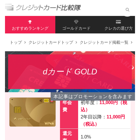
おすすめランキング
ゴールドカード
クレカの選び方
トップ
クレジットカードトップ
クレジットカード掲載一覧
d
dカード GOLD
本記事はプロモーションを含みます
年会
初年度：
11,000円（税
費
込）
2年目以降：
11,000円
（税込）
還元
1.0%