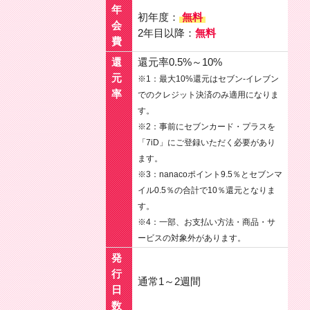
年
初年度：
無料
会
2年目以降：
無料
費
還
還元率0.5%～10%
元
※1：最大10%還元はセブン-イレブン
率
でのクレジット決済のみ適用になりま
す。
※2：事前にセブンカード・プラスを
「7iD」にご登録いただく必要があり
ます。
※3：nanacoポイント9.5％とセブンマ
イル0.5％の合計で10％還元となりま
す。
※4：一部、お支払い方法・商品・サ
ービスの対象外があります。
発
行
通常1～2週間
日
数