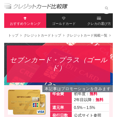
おすすめランキング
ゴールドカード
クレカの選び方
トップ
クレジットカードトップ
クレジットカード掲載一覧
セ
セブンカード・プラス（ゴール
ド）
本記事はプロモーションを含みます
年会費
初年度：
無料
2年目以降：
無料
還元率
0.5%～1.5%
発行日数
公式サイト参照