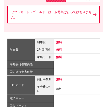
セブンカード（ゴールド）は一般募集は行ってはおりませ
ん。
初年度
無料
年会費
2年目以降
無料
家族カード
無料
海外旅行傷害保険
国内旅行傷害保険
発行手数料
無料
ETCカード
年会費
1年
無料
目
電子マネー
国際ブランド