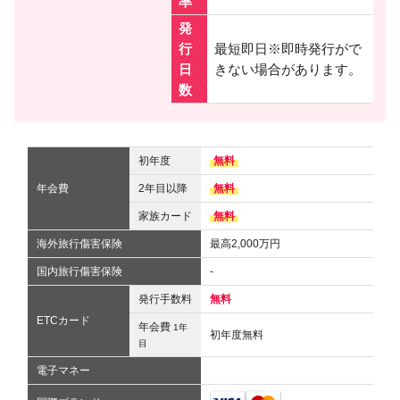
率
発
行
最短即日※即時発行がで
日
きない場合があります。
数
初年度
無料
年会費
2年目以降
無料
家族カード
無料
海外旅行傷害保険
最高2,000万円
国内旅行傷害保険
-
発行手数料
無料
ETCカード
年会費
1年
初年度無料
目
電子マネー