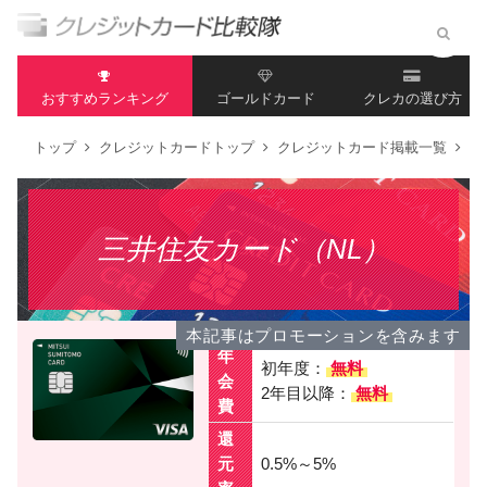
おすすめランキング
ゴールドカード
クレカの選び方
トップ
クレジットカードトップ
クレジットカード掲載一覧
三
三井住友カード（NL）
本記事はプロモーションを含みます
年
初年度：
無料
会
2年目以降：
無料
費
還
元
0.5%～5%