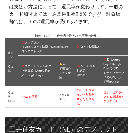
は支払い方法によって、還元率が変わります。一般の
カード加盟店では、通常権限率0.5％ですが、対象店
舗では、＋αの還元率が受けられます。
対象のコンビニ・飲食店で最大7.0%還元の仕組み
タッチ決済
（Visaのタッチ決済・Mastercard®
タッチ決済以外
コンタクトレス）
通常
ポイ
iD（Apple
ント
カー
Pay／Google
スマートフォンのタ
カードの差
還元
ド現物の
Pay でのiD、
ッチ決済（Apple Pay
し込み
率
タッチ決
おサイフケータ
／ Google Pay）
磁気取引
済
イでのiD、カー
ド現物のiD）
当サービスポ
還元
当サービスポイ
＋4.5％
イント加算対
率
＋6.5%還元
ント加算対象と
還元
象となりませ
1.0%
なりません
ん
三井住友カード（NL）のデメリット