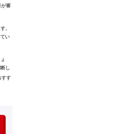
者が審
ます。
れてい
しょ
判断し
おすす