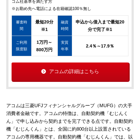
コム社基準を満たす方
※お勤め先へ電話による在籍確認100％無し
最短20分
申込から借入まで最短20
審査時
融資
間
時間
※1
分で完了※1
1万円～
ご利用
実質
2.4％～17.9％
限度額
年率
800万円
アコムの詳細はこちら
アコムは三菱UFJフィナンシャルグループ（MUFG）の大手
消費者金融です。アコムの特徴は、自動契約機「むじんく
ん」で申し込みから契約までを完了できる点です。自動契約
機「むじんくん」とは、全国に約800台以上設置されている
アコムの専用機器です。自動契約機「むじんくん」では、以