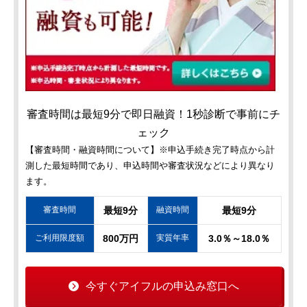
審査時間は最短9分で即日融資！1秒診断で事前にチ
ェック
【審査時間・融資時間について】※申込手続き完了時点から計
測した最短時間であり、申込時間や審査状況などにより異なり
ます。
審査時間
最短9分
融資時間
最短9分
ご利用限度額
800万円
実質年率
3.0％～18.0％
今すぐアイフルの申込み窓口へ