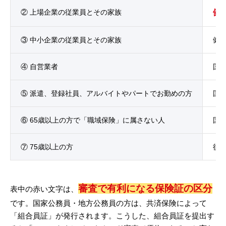
② 上場企業の従業員とその家族
健
③ 中小企業の従業員とその家族
健
④ 自営業者
国
⑤ 派遣、登録社員、アルバイトやパートでお勤めの方
国
⑥ 65歳以上の方で「職域保険」に属さない人
国
⑦ 75歳以上の方
後
審査で有利になる保険証の区分
表中の赤い文字は、
です。国家公務員・地方公務員の方は、共済保険によって
「組合員証」が発行されます。こうした、組合員証を提出す