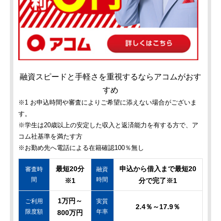
融資スピードと手軽さを重視するならアコムがおす
すめ
※1 お申込時間や審査によりご希望に添えない場合がございま
す。
※学生は20歳以上の安定した収入と返済能力を有する方で、ア
コム社基準を満たす方
※お勤め先へ電話による在籍確認100％無し
最短20分
申込から借入まで最短20
審査時
融資
間
時間
※1
分で完了※1
1万円～
ご利用
実質
2.4％～17.9％
限度額
年率
800万円