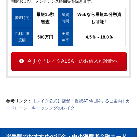
機関および、メンテナンス時間等を除きます。
最短15秒
Webなら最短25分融資
融資
審査時間
時間
審査
も可能！
ご利用限
実質
500万円
4.5％～18.0％
度額
年率
今すぐ「レイクALSA」のお借入れ診断へ
参考リンク：
【レイク公式】店舗・提携ATMに関するご案内 | カ
ードローン・キャッシングのレイク
岩手県でおすすめの街金・中小消費者金融カード