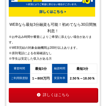
WEBなら最短3分融資も可能！初めてなら30日間無
利息！
※お申込み時間や審査によりご希望に添えない場合がありま
す。
※WEB完結の対象金融機関は200行以上あります。
※原則電話による在籍確認なし
※学生は安定した収入がある方
審査時間
最短3分
融資時間
最短3分
ご利用限度額
1～800万円
実質年率
2.50％～18.00％
詳しくはこちら