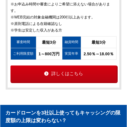
※お申込み時間や審査によりご希望に添えない場合がありま
す。
※WEB完結の対象金融機関は200行以上あります。
※原則電話による在籍確認なし
※学生は安定した収入がある方
審査時間
最短3分
融資時間
最短3分
ご利用限度額
1～800万円
実質年率
2.50％～18.00％
詳しくはこちら
カードローンを3社以上使ってもキャッシングの限
度額の上限は変わらない？