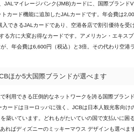
、JALマイレージバンク(JMB)カードに、国際ブランドVI
ットカード機能に追加したJALカードです。年会費は2,00
で購入できるJALカードであり、空港各店で割引優待を受
用する方に大変お得なカードです。アメリカン・エキスプ
が、年会費は6,600円（税込）と3倍。その代わり空
JCBほか5大国際ブランドが選べます
と地域で利用できる圧倒的なネットワークを誇る国際ブラン
ーカードはヨーロッパに強く、JCBは日本人観光客向け
クを築いています。どれもがたいていの国で支払いに困
であればディズニーのミッキーマウス デザインも選べま