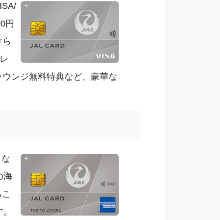
SA/
0円
けら
レ
港ラウンジ無料特典など、豪華な
ドな
の海
るこ
す。