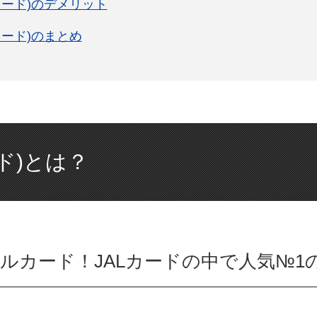
通カード)のデメリット
カード)のまとめ
ード)とは？
イルカード！JALカードの中で人気№