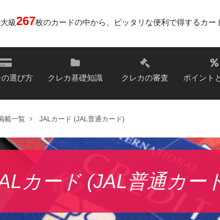
267
最大級
枚のカードの中から、ピッタリな便利で得するカー
カの選び方
クレカ基礎知識
クレカの審査
ポイント
掲載一覧
JALカード (JAL普通カード)
JALカード (JAL普通カード