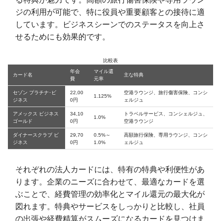
ジの利用が可能で、特に役員や重要顧客との接待に適
しています。ビジネスシーンでのステータスを向上さ
せるためにも効果的です。
比較表
年会
マイル還
カード名
主な特典
費
元率
セゾン プラチナ･ビ
22,00
空港ラウンジ、旅行傷害保険、コンシ
1.125%
ジネス
0円
ェルジュ
アメックス ビジネス
34,10
トラベルサービス、コンシェルジュ、
1.0%
ゴールド
0円
空港ラウンジ
ダイナースクラブ ビ
29,70
0.5%～
高額旅行保険、専用ラウンジ、コンシ
ジネス
0円
1.0%
ェルジュ
それぞれの法人カードには、特有の特典や利便性があ
ります。企業のニーズに合わせて、最適なカードを選
ぶことで、経費管理の効率化とマイル還元の最大化が
図れます。特典やサービスをしっかりと比較し、社員
の出張や経費精算がスムーズになるカードを見つけま