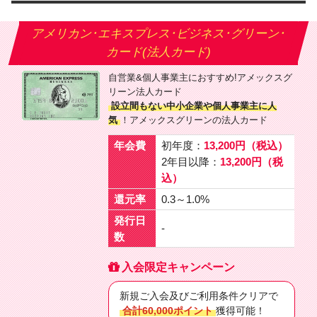
アメリカン･エキスプレス･ビジネス･グリーン･
カード(法人カード)
自営業&個人事業主におすすめ!アメックスグ
リーン法人カード
設立間もない中小企業や個人事業主に人
気
！アメックスグリーンの法人カード
年会費
初年度：
13,200円（税込）
2年目以降：
13,200円（税
込）
還元率
0.3～1.0%
発行日
-
数
入会限定キャンペーン
新規ご入会及びご利用条件クリアで
合計60,000ポイント
獲得可能！