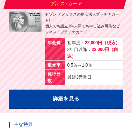
プレス･カード
セゾン アメックスの格安法人プラチナカー
ド!
個人でも設立1年未満でも申し込み可能なビ
ジネス・プラチナカード！
年会費
初年度：
22,000円（税込）
2年目以降：
22,000円（税
込）
還元率
0.5％～1.0％
発行日
最短3営業日
数
詳細を見る
主な特典