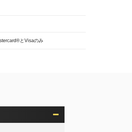
）
rcard®とVisaのみ