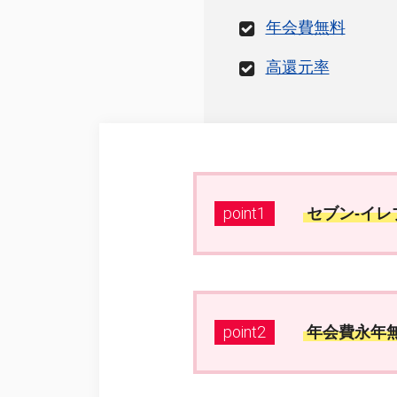
年会費無料
高還元率
point1
セブン‐イ
point2
年会費永年