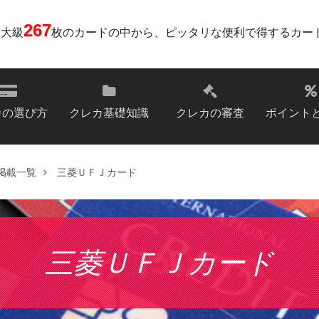
267
最大級
枚のカードの中から、ピッタリな便利で得するカー
カの選び方
クレカ基礎知識
クレカの審査
ポイント
掲載一覧
三菱ＵＦＪカード
三菱ＵＦＪカード