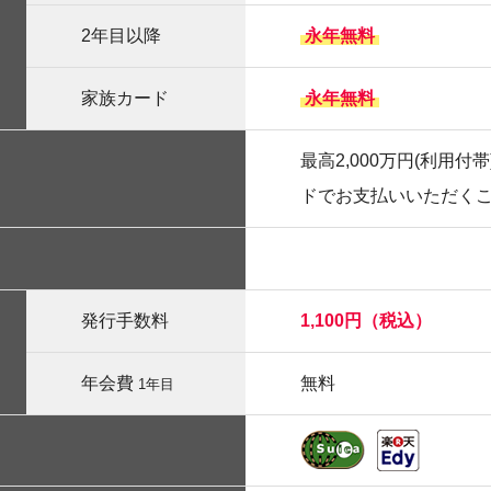
2年目以降
永年無料
家族カード
永年無料
最高2,000万円(利用
ドでお支払いいただく
発行手数料
1,100円（税込）
年会費
無料
1年目