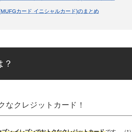
MUFGカード イニシャルカード)のまとめ
は？
トクなクレジットカード！
セブン‐イレブンでおトクなクレジットカード
です。（*