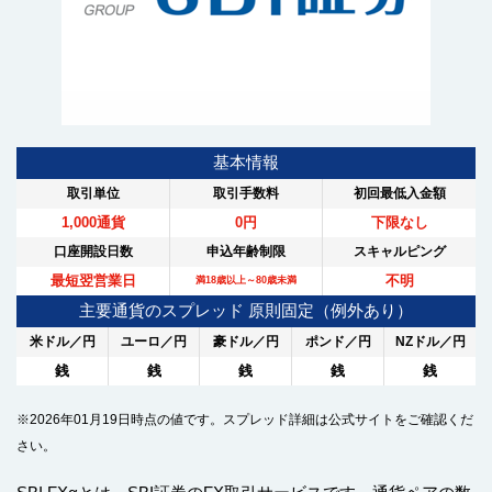
基本情報
取引単位
取引手数料
初回最低入金額
1,000通貨
0円
下限なし
口座開設日数
申込年齢制限
スキャルピング
最短翌営業日
不明
満18歳以上～80歳未満
主要通貨のスプレッド 原則固定（例外あり）
米ドル／円
ユーロ／円
豪ドル／円
ポンド／円
NZドル／円
銭
銭
銭
銭
銭
※2026年01月19日時点の値です。スプレッド詳細は公式サイトをご確認くだ
さい。