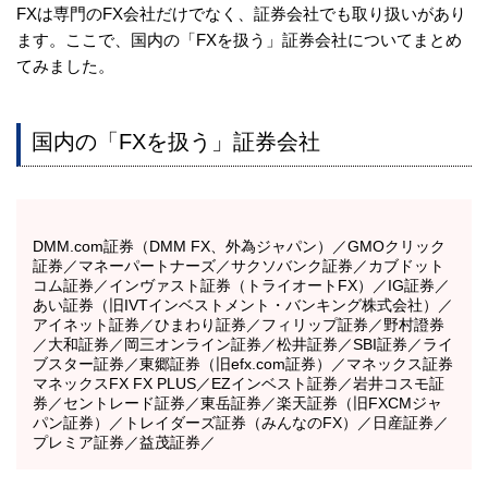
FXは専門のFX会社だけでなく、証券会社でも取り扱いがあり
ます。ここで、国内の「FXを扱う」証券会社についてまとめ
てみました。
国内の「FXを扱う」証券会社
DMM.com証券（DMM FX、外為ジャパン）／GMOクリック
証券／マネーパートナーズ／サクソバンク証券／カブドット
コム証券／インヴァスト証券（トライオートFX）／IG証券／
あい証券（旧IVTインベストメント・バンキング株式会社）／
アイネット証券／ひまわり証券／フィリップ証券／野村證券
／大和証券／岡三オンライン証券／松井証券／SBI証券／ライ
ブスター証券／東郷証券（旧efx.com証券）／マネックス証券
マネックスFX FX PLUS／EZインベスト証券／岩井コスモ証
券／セントレード証券／東岳証券／楽天証券（旧FXCMジャ
パン証券）／トレイダーズ証券（みんなのFX）／日産証券／
プレミア証券／益茂証券／