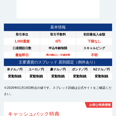
基本情報
取引単位
取引手数料
初回最低入金額
1,000通貨
0円
下限なし
口座開設日数
申込年齢制限
スキャルピング
最短即日
不明
満18歳以上～80歳未満
主要通貨のスプレッド 原則固定（例外あり）
米ドル／円
ユーロ／円
豪ドル／円
ポンド／円
NZドル／円
変動制銭
変動制銭
変動制銭
変動制銭
変動制銭
※2026年01月19日時点の値です。スプレッド詳細は公式サイトをご確認くだ
さい。
お得な特典情報
キャッシュバック特典