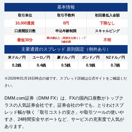
基本情報
取引単位
取引手数料
初回最低入金額
10,000通貨
0円
下限なし
口座開設日数
申込年齢制限
スキャルピング
満18歳以上（高校生を除く）～7
最短30分
不明
5歳未満
主要通貨のスプレッド 原則固定（例外あり）
米ドル／円
ユーロ／円
豪ドル／円
ポンド／円
NZドル／円
0.2銭
0.4銭
0.5銭
0.9銭
0.7銭
※2026年01月16日時点の値です。スプレッド詳細は公式サイトをご確認くだ
さい。
DMM.com証券（DMM FX）は、FXの国内口座数がトップク
ラスの人気証券会社です。証券会社の中でも、とりわけスプ
レッド幅が狭く「取引コストの安さ」や取引ツールの使いや
すさ、24時間安全サポートなど、サービスの充実度で人気が
あります。