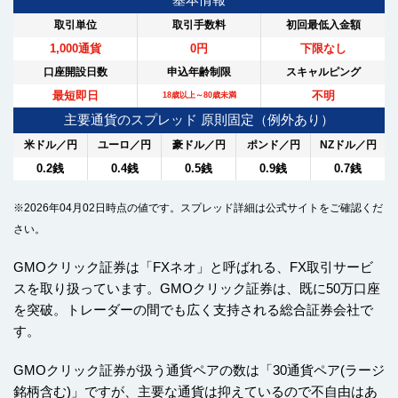
取引単位
取引手数料
初回最低入金額
1,000通貨
0円
下限なし
口座開設日数
申込年齢制限
スキャルピング
最短即日
不明
18歳以上～80歳未満
主要通貨のスプレッド 原則固定（例外あり）
米ドル／円
ユーロ／円
豪ドル／円
ポンド／円
NZドル／円
0.2銭
0.4銭
0.5銭
0.9銭
0.7銭
※2026年04月02日時点の値です。スプレッド詳細は公式サイトをご確認くだ
さい。
GMOクリック証券は「FXネオ」と呼ばれる、FX取引サービ
スを取り扱っています。GMOクリック証券は、既に50万口座
を突破。トレーダーの間でも広く支持される総合証券会社で
す。
GMOクリック証券が扱う通貨ペアの数は「30通貨ペア(ラージ
銘柄含む)」ですが、主要な通貨は抑えているので不自由はあ