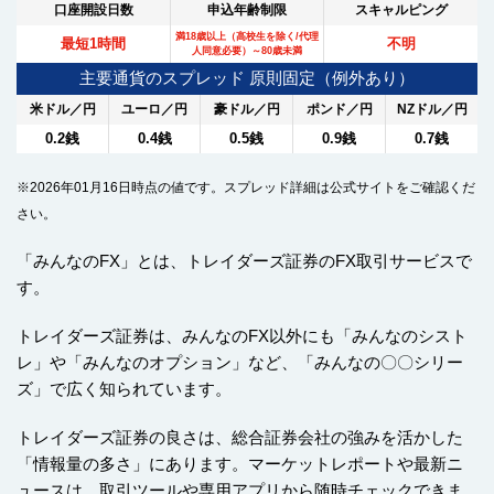
口座開設日数
申込年齢制限
スキャルピング
満18歳以上（高校生を除く/代理
最短1時間
不明
人同意必要）～80歳未満
主要通貨のスプレッド 原則固定（例外あり）
米ドル／円
ユーロ／円
豪ドル／円
ポンド／円
NZドル／円
0.2銭
0.4銭
0.5銭
0.9銭
0.7銭
※2026年01月16日時点の値です。スプレッド詳細は公式サイトをご確認くだ
さい。
「みんなのFX」とは、トレイダーズ証券のFX取引サービスで
す。
トレイダーズ証券は、みんなのFX以外にも「みんなのシスト
レ」や「みんなのオプション」など、「みんなの〇〇シリー
ズ」で広く知られています。
トレイダーズ証券の良さは、総合証券会社の強みを活かした
「情報量の多さ」にあります。マーケットレポートや最新ニ
ュースは、取引ツールや専用アプリから随時チェックできま