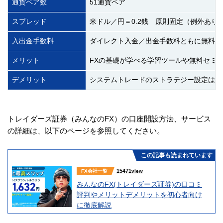
通貨ペア数
51通貨ペア
スプレッド
米ドル／円＝0.2銭 原則固定（例外あり
入出金手数料
ダイレクト入金／出金手数料ともに無料
メリット
FXの基礎が学べる学習ツールや無料セミ
デメリット
システムトレードのストラテジー設定は慣
トレイダーズ証券（みんなのFX）の口座開設方法、サービス
の詳細は、以下のページを参照してください。
この記事も読まれています
15471
FX会社一覧
view
みんなのFX(トレイダーズ証券)の口コミ
評判やメリットデメリットを初心者向け
に徹底解説