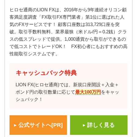
ヒロセ通商のLION FXは、2016年から9年連続オリコン顧
客満足度調査「FX取引FX専門業者」第1位に選ばれた人
気のFXサービスです！ 顧客口座数は313,729口座を突
破。取引手数料無料、業界最狭（米ドル/円＝0.2銭）クラ
スの低スプレッドで提供。1,000通貨から取引ができるの
で低コストでトレードOK！ FX初心者にもおすすめの高
性能取引システムです。
キャッシュバック特典
LION FX(ヒロセ通商)では、新規口座開設＋入金＋
ポンド円の取引数量に応じて
最大100万円
をキャッ
シュバック！
公式サイトへ[PR]
詳しく見る