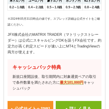
米ドル／円
ユーロ／円
豪ドル／円
ポンド／円
NZドル／円
0.2～1.8銭
0.4～2.2銭
0.5～1.8銭
0.9～2.9銭
0.8～2.4銭
※2024年05月31日時点の値です。スプレッド詳細は公式サイトをご確
認ください。
JFX株式会社のMATRIX TRADER（マトリックストレー
ダー）は公式にスキャルピングOKを謳うFX会社です。約
定力が高く約定スピードが速い上にMT4とTradingViewの
両方が使えます。
キャッシュバック特典
新規口座開設後、取引期間内に対象通貨ペアの取引
で条件数量を満たされた方に
最大101,000円
キャッ
シュバック
公式サイトへ[PR]
詳しく見る