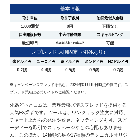
基本情報
取引単位
取引手数料
初回最低入金額
1,000通貨
0円
下限なし
口座開設日数
申込年齢制限
スキャルピング
最短即日
可能
満18歳以上～80歳以下
スプレッド 原則固定（例外あり）
米ドル／円
ユーロ／円
豪ドル／円
ポンド／円
NZドル／円
0.2銭
0.4銭
0.5銭
0.9銭
0.7銭
※キャンペーンスプレッドを含む。2026年01月19日時点の値です。ス
プレッド詳細は公式サイトをご確認ください。
外為どっとコムは、業界最狭水準スプレッドを提供する
人気FX業者です。ツールは、ワンクリック注文に対応、
チャート上からの発注や変更、ネッティングも可、スピ
ーディーな取引でスリッページなどの心配もありませ
ん。このほか、14種類の足や17種類のテクニカルオリジ