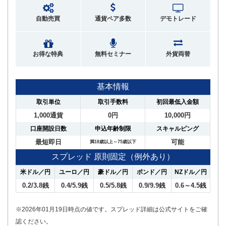
自動売買
通貨ペア多数
デモトレード
お得な特典
無料セミナー
外貨両替
基本情報
取引単位
取引手数料
初回最低入金額
1,000通貨
0円
10,000円
口座開設日数
申込年齢制限
スキャルピング
最短即日
可能
満18歳以上～75歳以下
スプレッド 原則固定（例外あり）
米ドル／円
ユーロ／円
豪ドル／円
ポンド／円
NZドル／円
0.2/3.8銭
0.4/5.9銭
0.5/5.8銭
0.9/9.9銭
0.6～4.5銭
※2026年01月19日時点の値です。スプレッド詳細は公式サイトをご確
認ください。