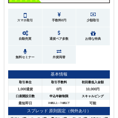
スマホ取引
手数料0円
少額取引
自動売買
通貨ペア多数
お得な特典
無料セミナー
外貨両替
基本情報
取引単位
取引手数料
初回最低入金額
1,000通貨
0円
10,000円
口座開設日数
申込年齢制限
スキャルピング
最短即日
可能
18歳以上～74歳以下
スプレッド 原則固定（例外あり）