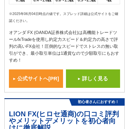
0.3銭
0.4〜1.6銭
0.6〜1.5銭
0.9〜2.5銭
-銭
※2025年06月04日時点の値です。スプレッド詳細は公式サイトをご確
認ください。
オアンダ FX (OANDA証券株式会社)は高機能トレードツ
ールfxTradeを使用し約定力スピード＆約定力の高さで評
判の高いFX会社！圧倒的なスピードでストレスの無い取
引ができ、最小取引単位は1通貨なので少額取引にもおす
すめ！
公式サイトへ[PR]
詳しく見る
初心者さんにおすすめ！
LION FX(ヒロセ通商)の口コミ評判
やメリットデメリットを初心者向
けに徹底解説