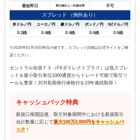
最短即日
不可
満18歳以上～80歳未満
スプレッド （例外あり）
米ドル／円
ユーロ／円
豪ドル／円
ポンド／円
NZドル／円
0.2銭
0.4銭
0.4銭
0.6銭
0.6銭
※2026年01月16日時点の値です。スプレッド詳細は公式サイトをご確
認ください。
セントラル短資ＦＸ（FXダイレクトプラス）は低スプレ
ッド＆最小取引単位1000通貨からトレード可能で取引ツ
ールも豊富！JCR長期発行体格付を19年連続取得！
キャッシュバック特典
新規口座開設後、取引対象期間中における新規取引
合計数量に応じて
最大100万2,000円をキャッシュバ
ック
！