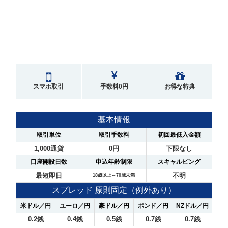
スマホ取引
手数料0円
お得な特典
基本情報
取引単位
取引手数料
初回最低入金額
1,000通貨
0円
下限なし
口座開設日数
申込年齢制限
スキャルピング
最短即日
不明
18歳以上～70歳未満
スプレッド 原則固定（例外あり）
米ドル／円
ユーロ／円
豪ドル／円
ポンド／円
NZドル／円
0.2銭
0.4銭
0.5銭
0.7銭
0.7銭