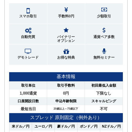
スマホ取引
手数料0円
少額取引
自動売買
バイナリー
通貨ペア多数
オプション
デモトレード
お得な特典
無料セミナー
基本情報
取引単位
取引手数料
初回最低入金額
1,000通貨
0円
下限なし
口座開設日数
申込年齢制限
スキャルピング
最短当日
不可
20歳以上～75歳以下
スプレッド 原則固定（例外あり）
米ドル／円
ユーロ／円
豪ドル／円
ポンド／円
NZドル／円