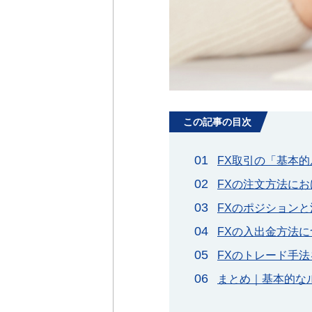
この記事の目次
FX取引の「基本
FXの注文方法に
FXのポジション
FXの入出金方法に
FXのトレード手
まとめ｜基本的な