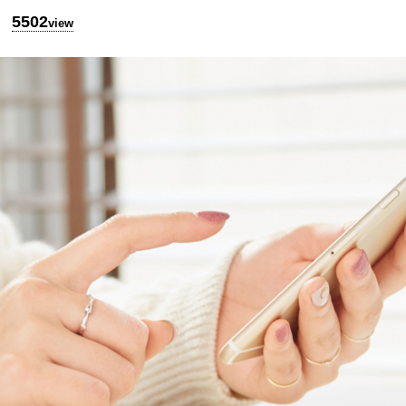
5502
view