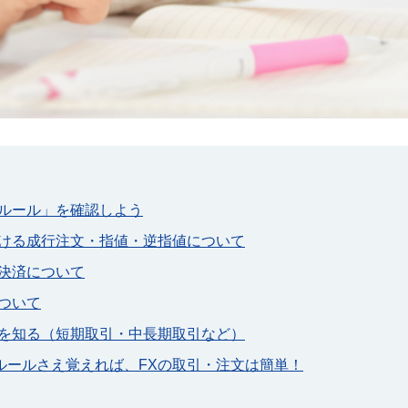
的ルール」を確認しよう
おける成行注文・指値・逆指値について
と決済について
ついて
法を知る（短期取引・中長期取引など）
ルールさえ覚えれば、FXの取引・注文は簡単！