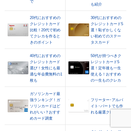
で
も紹介
20代におすすめの
30代におすすめの
クレジットカード
クレジットカード5
比較！20代で初め
選！恥ずかしくな
てクレカを作ると
い初めてのステー
きのポイント
タスカード
40代におすすめの
50代が持つべきク
クレジットカード
レジットカード5
選び！女性にも最
選！定年後も一生
適な年会費無料の1
使える！おすすめ
枚も
の一生ものクレカ
ガソリンカード最
強ランキング！ガ
フリーター･アルバ
ソリンカードはど
イト･パートでも作
れがいい？おすす
れる厳選クレカ5選
めカード調査