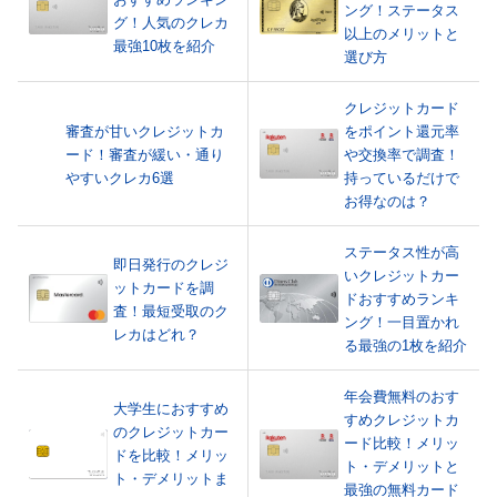
ング！ステータス
グ！人気のクレカ
以上のメリットと
最強10枚を紹介
選び方
クレジットカード
審査が甘いクレジットカ
をポイント還元率
ード！審査が緩い・通り
や交換率で調査！
やすいクレカ6選
持っているだけで
お得なのは？
ステータス性が高
即日発行のクレジ
いクレジットカー
ットカードを調
ドおすすめランキ
査！最短受取のク
ング！一目置かれ
レカはどれ？
る最強の1枚を紹介
年会費無料のおす
大学生におすすめ
すめクレジットカ
のクレジットカー
ード比較！メリッ
ドを比較！メリッ
ト・デメリットと
ト・デメリットま
最強の無料カード