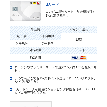
dカード
コンビニ最強カード！年会費無料で
1%の高還元率！
年会費
ポイント還元
初年度
2年目以降
1.0%
永年無料
永年無料
発行期間
ブランド
約2週間
ローソンやファミリーマートで最大2%お得！年会費永年無
料！
いつでもどこでも1%のポイント還元！ローソンやマクドナ
ルドで即使える！
dカードケータイ補償にショッピング保険も付帯！DoCoMo
＆ドコモ光料金も還元