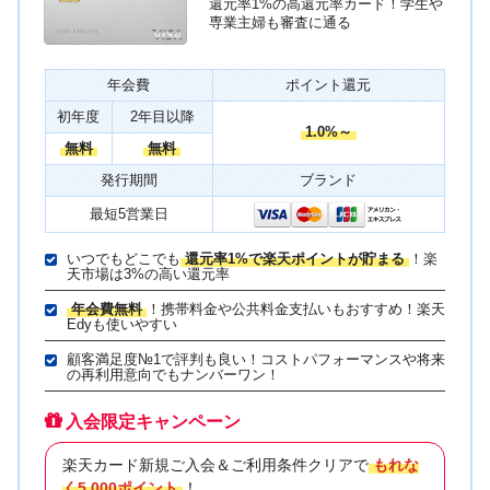
還元率1%の高還元率カード！学生や
専業主婦も審査に通る
年会費
ポイント還元
初年度
2年目以降
1.0%～
無料
無料
発行期間
ブランド
最短5営業日
いつでもどこでも
還元率1%で楽天ポイントが貯まる
！楽
天市場は3%の高い還元率
年会費無料
！携帯料金や公共料金支払いもおすすめ！楽天
Edyも使いやすい
顧客満足度№1で評判も良い！コストパフォーマンスや将来
の再利用意向でもナンバーワン！
入会限定キャンペーン
楽天カード新規ご入会＆ご利用条件クリアで
もれな
く5,000ポイント
！