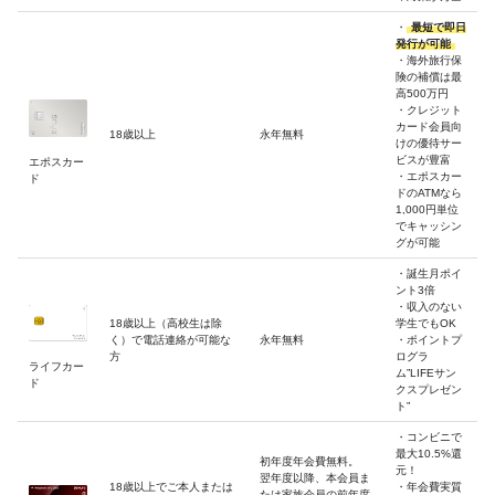
・
最短で即日
発行が可能
・海外旅行保
険の補償は最
高500万円
・クレジット
カード会員向
18歳以上
永年無料
けの優待サー
ビスが豊富
エポスカー
・エポスカー
ド
ドのATMなら
1,000円単位
でキャッシン
グが可能
・誕生月ポイ
ント3倍
・収入のない
18歳以上（高校生は除
学生でもOK
く）で電話連絡が可能な
永年無料
・ポイントプ
方
ログラ
ライフカー
ム”LIFEサン
ド
クスプレゼン
ト”
・コンビニで
最大10.5%還
初年度年会費無料。
元！
翌年度以降、本会員ま
18歳以上でご本人または
・年会費実質
たは家族会員の前年度