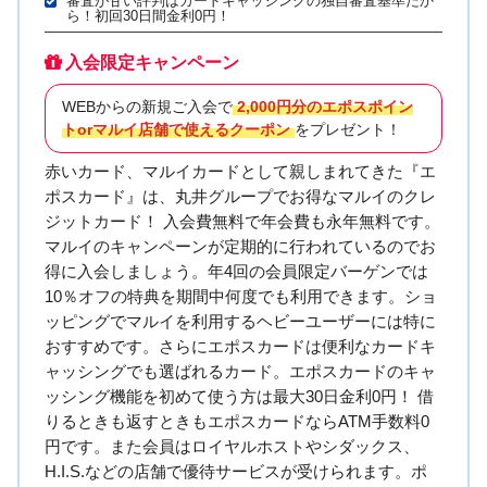
審査が甘い評判はカードキャッシングの独自審査基準だか
ら！初回30日間金利0円！
入会限定キャンペーン
WEBからの新規ご入会で
2,000円分のエポスポイン
トorマルイ店舗で使えるクーポン
をプレゼント！
赤いカード、マルイカードとして親しまれてきた『エ
ポスカード』は、丸井グループでお得なマルイのクレ
ジットカード！ 入会費無料で年会費も永年無料です。
マルイのキャンペーンが定期的に行われているのでお
得に入会しましょう。年4回の会員限定バーゲンでは
10％オフの特典を期間中何度でも利用できます。ショ
ッピングでマルイを利用するヘビーユーザーには特に
おすすめです。さらにエポスカードは便利なカードキ
ャッシングでも選ばれるカード。エポスカードのキャ
ッシング機能を初めて使う方は最大30日金利0円！ 借
りるときも返すときもエポスカードならATM手数料0
円です。また会員はロイヤルホストやシダックス、
H.I.S.などの店舗で優待サービスが受けられます。ポ