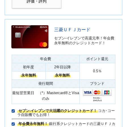
評価・評判
三菱ＵＦＪカード
セブン‐イレブンで高還元率！年会費
永年無料のクレジットカード！
年会費
ポイント還元
初年度
2年目以降
0.5％
永年無料
永年無料
発行期間
ブランド
最短翌営業日 （*）Mastercard®とVisa
のみ
セブン‐イレブンで大活躍のクレジットカード！
コカ･コー
ラ自販機でもお得！
年会費永年無料！
銀行系クレジットカードの三菱ＵＦＪカ