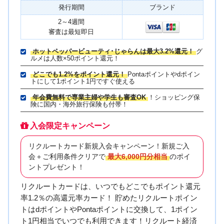
発行期間
ブランド
2～4週間
審査は最短即日
ホットペッパービューティ･じゃらんは最大3.2%還元！
グ
ルメは人数×50ポイント還元！
どこでも1.2%をポイント還元！
Pontaポイントやdポイン
トにして1ポイント1円ですぐ使える
年会費無料で専業主婦や学生も審査OK
！ショッピング保
険に国内・海外旅行保険も付帯！
入会限定キャンペーン
リクルートカード新規入会キャンペーン！新規ご入
会＋ご利用条件クリアで
最大6,000円分相当
のポイ
ントプレゼント！
リクルートカードは、いつでもどこでもポイント還元
率1.2％の高還元率カード！ 貯めたリクルートポイン
トはdポイントやPontaポイントに交換して、1ポイン
ト1円相当でいつでも利用できます！リクルート経済