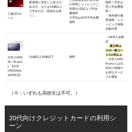
配偶者に安定した収入の
無料！学生は
の年間ショッピングご
ある方、または18歳以上
常に年会費無
利用が1回以上で年会
で学生の方（高校生を除
料！
費無料
三菱UFJカ
く）。
・海外旅行傷
※学生は在学中年会費
ード
害保険・ショ
無料
ッピング保険
自動付帯
・WEB入会限
定
・
還元率は
JCB一般カー
ドの2倍以上
18歳以上39歳以下
無料
JCB CARD
・JCB CARD
W／W plus
W plus Lは女
L 【JCB
性向け保険や
ORIGINAL
お得なサービ
SERIES】
スが豊富
（※：いずれも高校生は不可。）
20代向けクレジットカードの利用シ
ーン