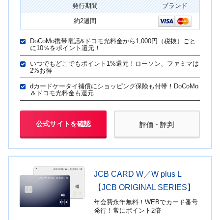
発行期間
ブランド
約2週間
DoCoMo携帯電話&ドコモ光料金から1,000円（税抜）ごと
に10％をポイント還元！
いつでもどこでもポイント1%還元！ローソン、ファミマは
2%お得
dカードケータイ補償にショッピング保険も付帯！DoCoMo
＆ドコモ光料金も還元
公式サイトを確認
評価・評判
JCB CARD W／W plus L
【JCB ORIGINAL SERIES】
年会費永年無料！WEBでカード番号
発行！常にポイント2倍