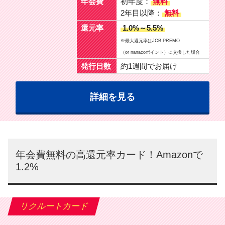
年会費
初年度：
無料
2年目以降：
無料
還元率
1.0%～5.5%
※最大還元率はJCB PREMO
（or nanacoポイント）に交換した場合
発行日数
約1週間でお届け
詳細を見る
年会費無料の高還元率カード！Amazonで
1.2%
リクルートカード