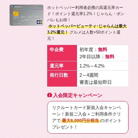
ホットペッパー利用者必携の高還元率カー
ド！ポイント還元率1.2%！じゃらん・ポン
パレもお得！
ホットペッパービューティ･じゃらんは最大
3.2%還元！
グルメは人数×50ポイント還
元！
年会費
初年度：
無料
2年目以降：
無料
還元率
1.2%～4.2%
発行日数
2～4週間
審査は最短即日
入会限定キャンペーン
リクルートカード新規入会キャンペ
ーン！新規ご入会＋ご利用条件クリ
アで
最大6,000円分相当
のポイント
プレゼント！