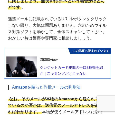
に閉じましょう。無視すればOKという場合がほとん
どです
。
迷惑メールに記載されているURLやボタンをクリック
しない限り、大抵は問題ありません。念のためウイル
ス対策ソフトを動かして、全体スキャンして下さい。
おかしい時は警察や専門家に相談しましょう。
この記事も読まれています
26089
view
クレジットカード犯罪の手口5種類を紹
介｜スキミングだけじゃない
Amazonを装った詐欺メールの判別法
なお、そのメールが本物のAmazonから送られてき
ているのか否かは、送信元のメールアドレスを確認す
ればわかります。
本物が使うメールアドレスは以下