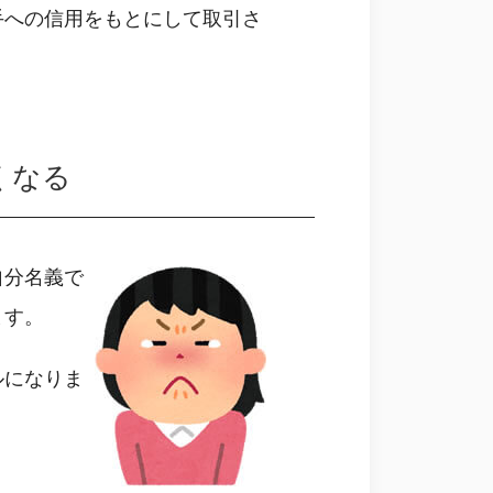
手への信用をもとにして取引さ
くなる
自分名義で
ます。
ルになりま