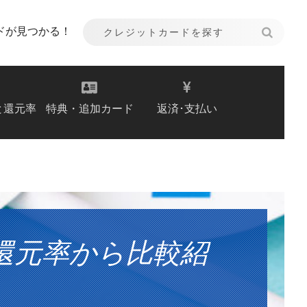
ドが見つかる！
と還元率
特典・追加カード
返済･支払い
還元率から比較紹