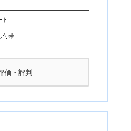
ート！
も付帯
評価・評判