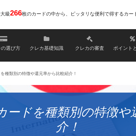
266
最大級
枚のカードの中から、ピッタリな便利で得するカー
カの選び方
クレカ基礎知識
クレカの審査
ポイント
を種類別の特徴や還元率から比較紹介！
カードを種類別の特徴や
介！