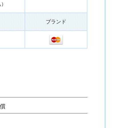
込）
ブランド
！
償
！