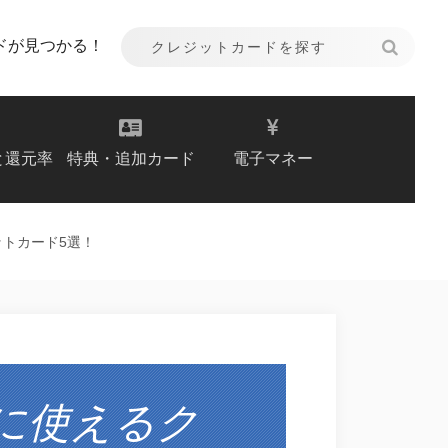
ドが見つかる！
と還元率
特典・追加カード
電子マネー
ットカード5選！
に使えるク