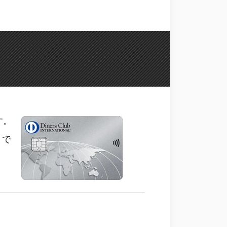
す。
とで