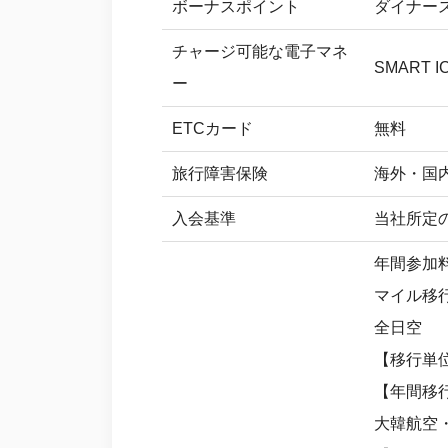
ボーナスポイント
ダイナー
チャージ可能な電子マネ
SMART I
ー
ETCカード
無料
旅行障害保険
海外・国内
入会基準
当社所定
年間参加料
マイル移
全日空
【移行単位
【年間移
大韓航空