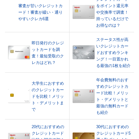
審査が甘いクレジットカ
をポイント還元率
ード！審査が緩い・通り
や交換率で調査！
やすいクレカ6選
持っているだけで
お得なのは？
ステータス性が高
即日発行のクレジ
いクレジットカー
ットカードを調
ドおすすめランキ
査！最短受取のク
ング！一目置かれ
レカはどれ？
る最強の1枚を紹介
年会費無料のおす
大学生におすすめ
すめクレジットカ
のクレジットカー
ード比較！メリッ
ドを比較！メリッ
ト・デメリットと
ト・デメリットま
最強の無料カード
で
も紹介
20代におすすめの
30代におすすめの
クレジットカード
クレジットカード5