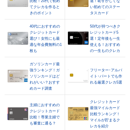
比較！20代で初め
選！恥ずかしくな
てクレカを作ると
い初めてのステー
きのポイント
タスカード
40代におすすめの
50代が持つべきク
クレジットカード
レジットカード5
選び！女性にも最
選！定年後も一生
適な年会費無料の1
使える！おすすめ
枚も
の一生ものクレカ
ガソリンカード最
強ランキング！ガ
フリーター･アルバ
ソリンカードはど
イト･パートでも作
れがいい？おすす
れる厳選クレカ5選
めカード調査
クレジットカード
主婦におすすめの
最強マイルカード
クレジットカード
比較ランキング！
比較！専業主婦で
マイルが貯まるク
も審査に通る？
レカを紹介