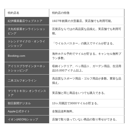
特約店名
特約店の特徴
紀伊國屋書店ウェブストア
1927年創業の大型書店。実店舗でも利用可能。
大丸松坂屋オンラインショッ
百貨店ならではの高品質な品揃え。実店舗でも利用可
ピング
能。
トレンドマイクロ・オンライ
「ウイルスバスター」の購入でマイルが貯まる。
ンショップ
海外ホテル予約でマイルが貯まる。キャンセル無料プ
Booking.com
ラン多数。
アイリスプラザインターネッ
収納インテリア、ペッ用品ト、ガーデン用品、生活用
トショッピング
品10,000アイテム以上。
高品質なスポーツ用品・ゴルフ用品が多数。豊富な品
二木ゴルフオンライン
揃え。
マツモトキヨシ オンラインス
実店舗と同じ商品をいつでも購入できる。
トア
朝日新聞デジタル
13ヶ月購読で3000マイルが貯まる。
Apple公式サイト
全製品送料無料。
イオン(AEON)ショップ
店舗で取り扱っていない商品の取り寄せができる。