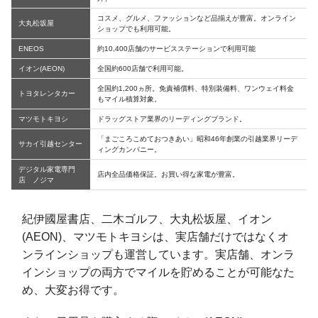
コスメ、グルメ、ファッションなど品揃えが豊富。オンライン
大丸松坂屋
ショップでも利用可能。
ENEOS
約10,400店舗のサービスステーションで利用可能
イオン(AEON)
全国約600店舗で利用可能。
全国約1,200ヵ所。免責補償料、特別装備料、ワンウェイ料金
トヨタレンタカー
もマイル積算対象。
マツモトキヨシ
ドラッグストア業界のリーディングブランド。
「まごころこめておつきあい」昭和46年創業の引越業界リーデ
サカイ引越センター
ィングカンパニー。
デジタル家電専門
店内全品価格保証。お買い得な家電が豊富。
店 ノジマ
紀伊國屋書店、二木ゴルフ、大丸松坂屋、イオン
(AEON)、マツモトキヨシは、実店舗だけではなくオ
ンラインショップも運営しています。実店舗、オンラ
インショップの両方でマイルを貯めることが可能なた
め、大変お得です。