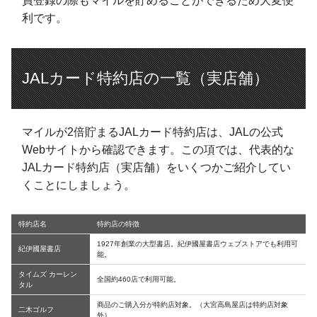
員登録の際もマイルを貯めることができるため大変便
利です。
JALカード特約店の一覧（実店舗）
マイルが2倍貯まるJALカード特約店は、JALの公式
Webサイトから確認できます。この項では、代表的な
JALカード特約店（実店舗）をいくつかご紹介してい
くことにしましょう。
特約店名
特約店の特徴
1927年創業の大型書店。紀伊國屋書店ウェブストアでも利用可
紀伊國屋書店
能。
タイムズ カーレン
全国約460店で利用可能。
タル
商品のご購入分が特約店対象。（大宮高島屋店は特約店対象
二木ゴルフ
外）