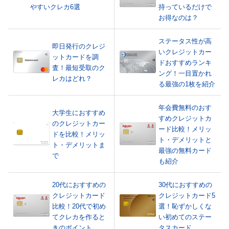
やすいクレカ6選
持っているだけで
お得なのは？
ステータス性が高
即日発行のクレジ
いクレジットカー
ットカードを調
ドおすすめランキ
査！最短受取のク
ング！一目置かれ
レカはどれ？
る最強の1枚を紹介
年会費無料のおす
大学生におすすめ
すめクレジットカ
のクレジットカー
ード比較！メリッ
ドを比較！メリッ
ト・デメリットと
ト・デメリットま
最強の無料カード
で
も紹介
20代におすすめの
30代におすすめの
クレジットカード
クレジットカード5
比較！20代で初め
選！恥ずかしくな
てクレカを作ると
い初めてのステー
きのポイント
タスカード