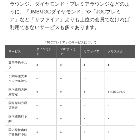
ラウンジ、ダイヤモンド・プレミアラウンジなどのよ
うに、「JMB/JGCダイヤモンド」や「JGCプレミ
ア」など「サファイア」よりも上位の会員でなければ
利用できないサービスも多々あります。
「JGCプレミア」のサービスについて
ダイヤモン
JGCプレミ
サービス
サファイア
クリスタル
ド
ア
専用予約デス
○
○
○
○
ク
予約時優先キ
○
○
○
○
ャンセル待ち
国内線前方座
○
○
○
○※JGCのみ
席指定
国際線前方座
○
○
○
○
席指定
国内線先行予
○
○
×
×
約
国内線特典航
○
○
×
×
空券先行予約