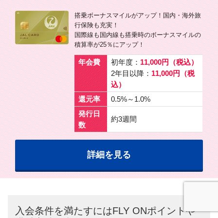
搭乗ボーナスマイルがアップ！国内・海外旅
行保険も充実！
国際線も国内線も搭乗時のボーナスマイルの
積算率が25％にアップ！
年会費
初年度：
11,000円（税込）
2年目以降：
11,000円（税
込）
還元率
0.5%～1.0%
発行日
約3週間
数
詳細を見る
入会条件を満たすにはFLY ONポイントや