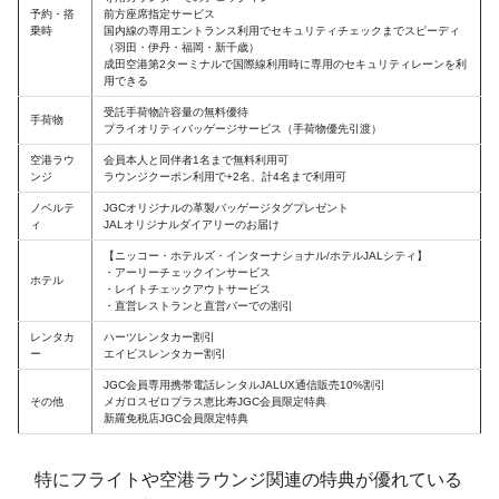
予約・搭
前方座席指定サービス
乗時
国内線の専用エントランス利用でセキュリティチェックまでスピーディ
（羽田・伊丹・福岡・新千歳）
成田空港第2ターミナルで国際線利用時に専用のセキュリティレーンを利
用できる
受託手荷物許容量の無料優待
手荷物
プライオリティバッゲージサービス（手荷物優先引渡）
空港ラウ
会員本人と同伴者1名まで無料利用可
ンジ
ラウンジクーポン利用で+2名、計4名まで利用可
ノベルテ
JGCオリジナルの革製バッゲージタグプレゼント
ィ
JALオリジナルダイアリーのお届け
【ニッコー・ホテルズ・インターナショナル/ホテルJALシティ】
・アーリーチェックインサービス
ホテル
・レイトチェックアウトサービス
・直営レストランと直営バーでの割引
レンタカ
ハーツレンタカー割引
ー
エイビスレンタカー割引
JGC会員専用携帯電話レンタルJALUX通信販売10%割引
その他
メガロスゼロプラス恵比寿JGC会員限定特典
新羅免税店JGC会員限定特典
特にフライトや空港ラウンジ関連の特典が優れている