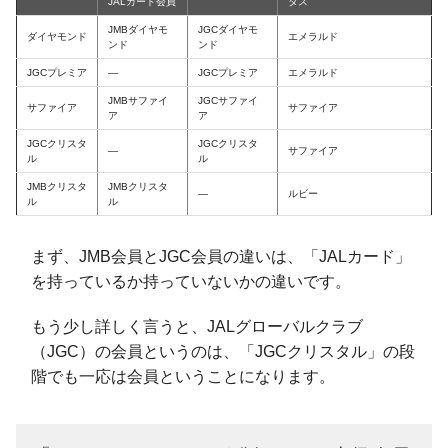
JALカード会員
タス
JMBダイヤモ
JGCダイヤモ
ダイヤモンド
エメラルド
ンド
ンド
JGCプレミア
―
JGCプレミア
エメラルド
JMBサファイ
JGCサファイ
サファイア
サファイア
ア
ア
JGCクリスタ
JGCクリスタ
―
サファイア
ル
ル
JMBクリスタ
JMBクリスタ
―
ルビー
ル
ル
まず、JMB会員とJGC会員の違いは、「JALカード」
を持っているか持っていないかの違いです。
もう少し詳しく言うと、JALグローバルクラブ
（JGC）の会員というのは、「JGCクリスタル」の段
階でも一応は会員ということになります。