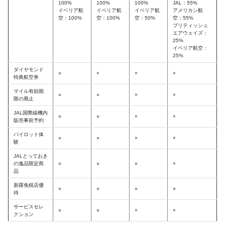
100%
100%
100%
JAL：55%
イベリア航
イベリア航
イベリア航
アメリカン航
空：100%
空：100%
空：50%
空：55%
ブリティッシュ
エアウェイズ：
25%
イベリア航空：
25%
ダイヤモンド
○
×
×
×
特典航空券
マイル有効期
○
○
×
×
限の廃止
JAL国際線機内
○
○
×
×
販売事前予約
パイロット体
○
○
×
×
験
JALとっておき
の逸品限定商
○
○
○
×
品
新羅免税店優
○
○
○
○
待
サービスセレ
○
○
×
×
クション