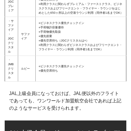
JGC
○利用クラスに関わらずプレミアム・ファーストクラス、ビジネ
プレ
スクラスおよびフリークエント・フライヤー・ラウンジをはじ
ミア
めとした650ヶ所以上の空港ラウンジ利用（同伴者1名までOK）
・サ
○ビジネスクラス優先チェックイン
ファ
○手荷物許容量優待
イア
○手荷物優先取扱
・
サファ
○優先搭乗
JGC
イア
○優先空席待ち（JGCクリスタルは×）
クリ
○利用クラスに関わらずビジネスクラスおよびフリークエント・
スタ
フライヤー・ラウンジ利用（同伴者1名までOK）
ル
・
JMB
○ビジネスクラス優先チェックイン
クリ
ルビー
○優先空席待ち
スタ
ル
JAL上級会員になっておけば、JAL便以外のフライト
であっても、ワンワールド加盟航空会社であれば上記
のようなサービスを受けられます。