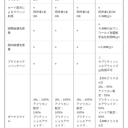
カード提示に
○
○
○
○
よるラウンジ
同伴者1名
同伴者1名
同伴者1名
同伴者1名OK
利用
OK
OK
OK
※JMBは×
○
国際線優先搭
※JMBのみワン
○
○
○
乗
ワールド加盟航
空会社利用時は×
国内線優先搭
○
○
○
○※JMBは×
乗
△
プライオリテ
※ブリティッシ
○
○
○
ィバッゲージ
ュエアウェイズ
は利用不可
【JGCクリスタ
ル】
JAL：55%
アメリカン航
空：55%
JAL：130%
JAL：105%
JAL：105%
ブリティッシュ
アメリカン
アメリカン
アメリカン
エアウェイズ：
航空：
航空：
航空：
50%
130%
105%
105%
イベリア航空：
ボーナスマイ
ブリティッ
ブリティッ
ブリティッ
50%
ル
シュエアウ
シュエアウ
シュエアウ
【JMBクリスタ
ェイズ：
ェイズ：
ェイズ：
ル】