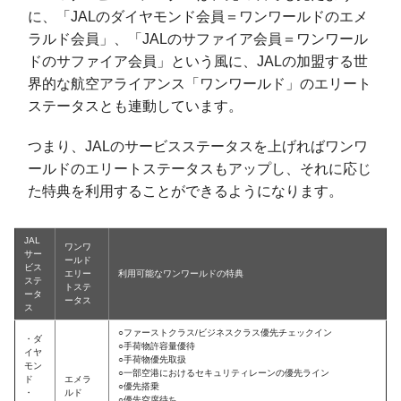
に、「JALのダイヤモンド会員＝ワンワールドのエメ
ラルド会員」、「JALのサファイア会員＝ワンワール
ドのサファイア会員」という風に、JALの加盟する世
界的な航空アライアンス「ワンワールド」のエリート
ステータスとも連動しています。
つまり、JALのサービスステータスを上げればワンワ
ールドのエリートステータスもアップし、それに応じ
た特典を利用することができるようになります。
JAL
ワンワ
サー
ールド
ビス
エリー
利用可能なワンワールドの特典
ステ
トステ
ータ
ータス
ス
○ファーストクラス/ビジネスクラス優先チェックイン
・ダ
○手荷物許容量優待
イヤ
○手荷物優先取扱
モン
○一部空港におけるセキュリティレーンの優先ライン
ド
エメラ
○優先搭乗
・
ルド
○優先空席待ち