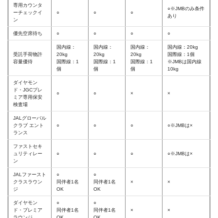
専用カウンタ
○※JMBのみ条件
ーチェックイ
○
○
○
あり
ン
優先空席待ち
○
○
○
○
国内線：
国内線：
国内線：
国内線：20kg
受託手荷物許
20kg
20kg
20kg
国際線：1個
容量優待
国際線：1
国際線：1
国際線：1
※JMBは国内線
個
個
個
10kg
ダイヤモン
ド・JGCプレ
○
○
×
×
ミア専用保安
検査場
JALグローバル
クラブ エント
○
○
○
○※JMBは×
ランス
ファストセキ
ュリティレー
○
○
○
○※JMBは×
ン
JALファースト
○
○
クラスラウン
同伴者1名
同伴者1名
×
×
ジ
OK
OK
ダイヤモン
○
○
ド・プレミア
同伴者1名
同伴者1名
×
×
ラウンジ
OK
OK