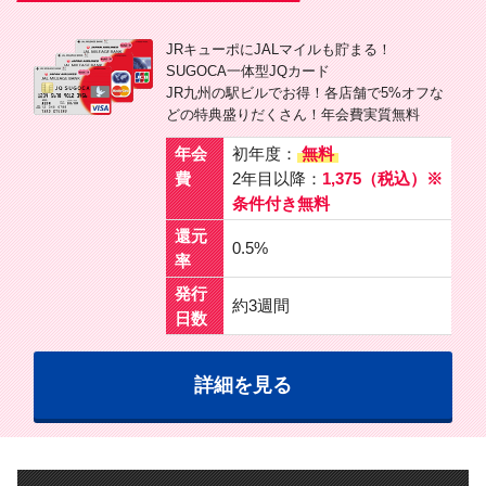
JRキューポにJALマイルも貯まる！
SUGOCA一体型JQカード
JR九州の駅ビルでお得！各店舗で5%オフな
どの特典盛りだくさん！年会費実質無料
年会
初年度：
無料
費
2年目以降：
1,375（税込）※
条件付き無料
還元
0.5%
率
発行
約3週間
日数
詳細を見る