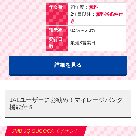
年会費
初年度：
無料
2年目以降：
無料※条件付
き
還元率
0.5%～2.0%
発行日
最短3営業日
数
詳細を見る
JALユーザーにお勧め！マイレージバンク
機能付き
JMB JQ SUGOCA《イオン》