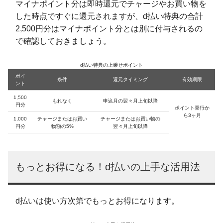
マイナポイント分は即時還元でチャージやお買い物を
した時点ですぐに還元されますが、d払い特典の合計
2,500円分はマイナポイント分とは別に付与されるの
で確認しておきましょう。
d払い特典の上乗せポイント
ポイ
条件
還元タイミング
有効期限
ント
1,500
もれなく
申込月の翌々月上旬以降
円分
ポイント発行か
ら3ヶ月
1,000
チャージまたはお買い
チャージまたはお買い物の
円分
物額の5%
翌々月上旬以降
もっとお得になる！d払いの上手な活用法
d払いは使い方次第でもっとお得になります。