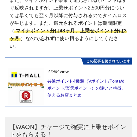
また、マイナポイント事業で還元されるポイントはす
ぐ反映されますが、上乗せポイント2,500円分につい
ては早くても翌々月以降に付与されるのでタイムロス
が生じます。また、還元されるポイントは期間限定
（
マイナポイント分は48ヶ月、上乗せポイント分は3
ヶ月
）なので忘れずに使い切るようにしてくださ
い。
この記事も読まれています
27994
view
共通ポイント4種類（Vポイント/Ponta/d
ポイント/楽天ポイント）の違いと特徴、
使えるお店まとめ
【WAON】チャージで確実に上乗せポイン
トをもらえる！