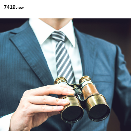
7419
view