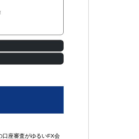
！
の口座審査がゆるいFX会