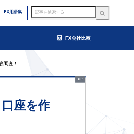
FX
用語集
FX会社比較
底調査！
PR
引口座を作