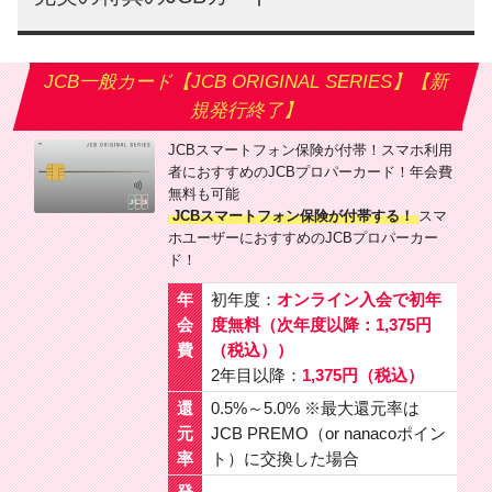
JCB一般カード【JCB ORIGINAL SERIES】【新
規発行終了】
JCBスマートフォン保険が付帯！スマホ利用
者におすすめのJCBプロパーカード！年会費
無料も可能
JCBスマートフォン保険が付帯する！
スマ
ホユーザーにおすすめのJCBプロパーカー
ド！
年
初年度：
オンライン入会で初年
会
度無料（次年度以降：1,375円
費
（税込））
2年目以降：
1,375円（税込）
還
0.5%～5.0% ※最大還元率は
元
JCB PREMO（or nanacoポイン
率
ト）に交換した場合
発