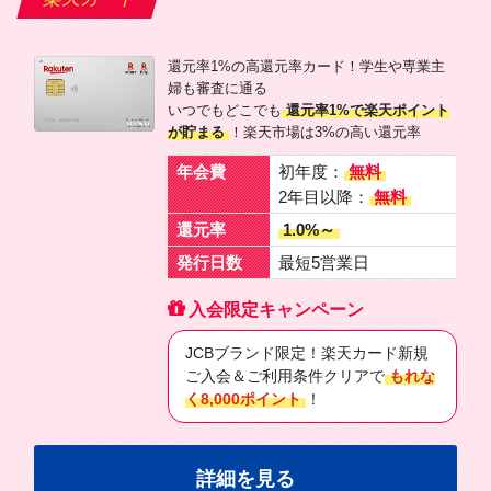
還元率1%の高還元率カード！学生や専業主
婦も審査に通る
いつでもどこでも
還元率1%で楽天ポイント
が貯まる
！楽天市場は3%の高い還元率
年会費
初年度：
無料
2年目以降：
無料
還元率
1.0%～
発行日数
最短5営業日
入会限定キャンペーン
JCBブランド限定！楽天カード新規
ご入会＆ご利用条件クリアで
もれな
く8,000ポイント
！
詳細を見る