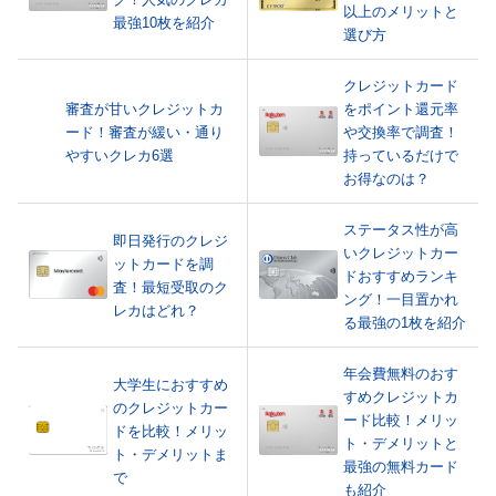
以上のメリットと
最強10枚を紹介
選び方
クレジットカード
審査が甘いクレジットカ
をポイント還元率
ード！審査が緩い・通り
や交換率で調査！
やすいクレカ6選
持っているだけで
お得なのは？
ステータス性が高
即日発行のクレジ
いクレジットカー
ットカードを調
ドおすすめランキ
査！最短受取のク
ング！一目置かれ
レカはどれ？
る最強の1枚を紹介
年会費無料のおす
大学生におすすめ
すめクレジットカ
のクレジットカー
ード比較！メリッ
ドを比較！メリッ
ト・デメリットと
ト・デメリットま
最強の無料カード
で
も紹介