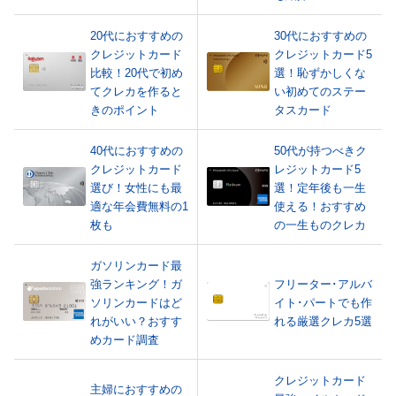
20代におすすめの
30代におすすめの
クレジットカード
クレジットカード5
比較！20代で初め
選！恥ずかしくな
てクレカを作ると
い初めてのステー
きのポイント
タスカード
40代におすすめの
50代が持つべきク
クレジットカード
レジットカード5
選び！女性にも最
選！定年後も一生
適な年会費無料の1
使える！おすすめ
枚も
の一生ものクレカ
ガソリンカード最
強ランキング！ガ
フリーター･アルバ
ソリンカードはど
イト･パートでも作
れがいい？おすす
れる厳選クレカ5選
めカード調査
クレジットカード
主婦におすすめの