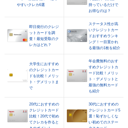
やすいクレカ6選
持っているだけで
お得なのは？
ステータス性が高
即日発行のクレジ
いクレジットカー
ットカードを調
ドおすすめランキ
査！最短受取のク
ング！一目置かれ
レカはどれ？
る最強の1枚を紹介
年会費無料のおす
大学生におすすめ
すめクレジットカ
のクレジットカー
ード比較！メリッ
ドを比較！メリッ
ト・デメリットと
ト・デメリットま
最強の無料カード
で
も紹介
20代におすすめの
30代におすすめの
クレジットカード
クレジットカード5
比較！20代で初め
選！恥ずかしくな
てクレカを作ると
い初めてのステー