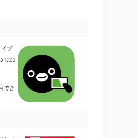
タイプ
naco
用でき