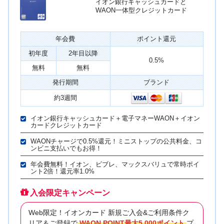
イオン銀行キャッシュカードと
WAON一体型クレジットカード
年会費
ポイント還元
初年度
2年目以降
0.5%
無料
無料
発行期間
ブランド
約3週間
イオン銀行キャッシュカード＋電子マネーWAON＋イオン
カードクレジットカード
WAONチャージで0.5%還元！ミニストップの公共料金、コ
ンビニ支払いでもお得！
年会費無料！イオン、ビブレ、マックスバリュで常時ポイ
ント2倍！還元率1.0%
入会限定キャンペーン
Web限定！イオンカード 新規ご入会&ご利用条件ク
リア＆ご登録で
WAON POINT最大5,000ポイント
プ