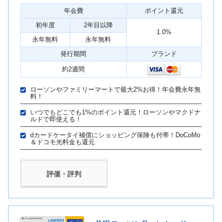
年会費
ポイント還元
初年度
2年目以降
1.0%
永年無料
永年無料
発行期間
ブランド
約2週間
ローソンやファミリーマートで最大2%お得！年会費永年無
料！
いつでもどこでも1%のポイント還元！ローソンやマクドナ
ルドで即使える！
dカードケータイ補償にショッピング保険も付帯！DoCoMo
＆ドコモ光料金も還元
評価・評判