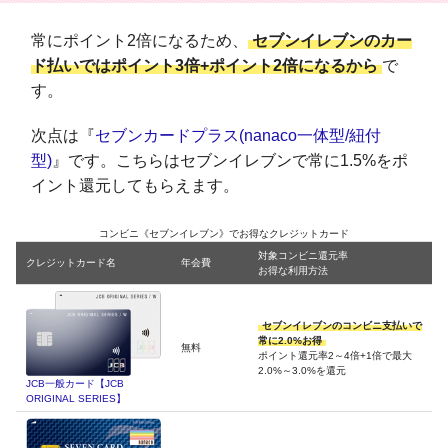
常にポイント2倍になるため、
セブンイレブンのカー
ド払いではポイント3倍+ポイント2倍になるから
で
す。
次点は『
セブンカードプラス(nanaco一体型/紐付
型)
』です。こちらはセブンイレブンで常に1.5%をポ
イント還元してもらえます。
コンビニ《セブンイレブン》でお得なクレジットカード
対象コンビニ還元率
クレジットカード名
年会費
お得な利用方法
セブンイレブンのコンビニ支払いで
常に2.0%お得
無料
ポイント還元率2～4倍+1倍で最大
2.0%～3.0%を還元
JCB一般カード【JCB
ORIGINAL SERIES】