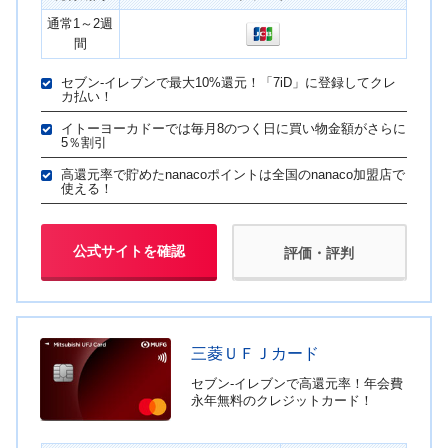
通常1～2週
間
セブン-イレブンで最大10%還元！「7iD」に登録してクレ
カ払い！
イトーヨーカドーでは毎月8のつく日に買い物金額がさらに
5％割引
高還元率で貯めたnanacoポイントは全国のnanaco加盟店で
使える！
公式サイトを確認
評価・評判
三菱ＵＦＪカード
セブン‐イレブンで高還元率！年会費
永年無料のクレジットカード！