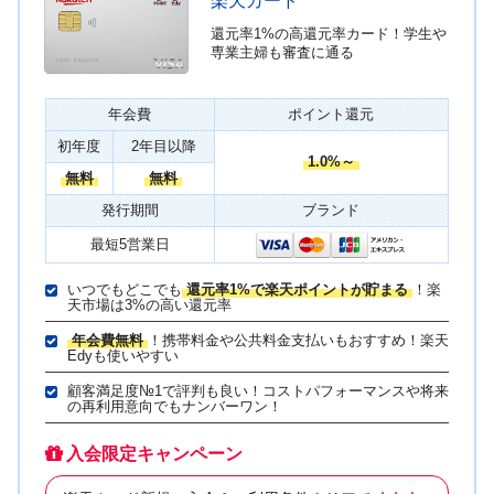
楽天カード
還元率1%の高還元率カード！学生や
専業主婦も審査に通る
年会費
ポイント還元
初年度
2年目以降
1.0%～
無料
無料
発行期間
ブランド
最短5営業日
いつでもどこでも
還元率1%で楽天ポイントが貯まる
！楽
天市場は3%の高い還元率
年会費無料
！携帯料金や公共料金支払いもおすすめ！楽天
Edyも使いやすい
顧客満足度№1で評判も良い！コストパフォーマンスや将来
の再利用意向でもナンバーワン！
入会限定キャンペーン