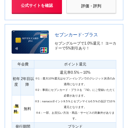
公式サイトを確認
評価・評判
セブンカード･プラス
セブングループで1.0%還元！ ヨーカ
ドーで5%割引あり！
年会費
ポイント還元
還元率0.5%～10%
初年
2年目以
※1：最大10%還元はセブン-イレブンでのクレジット決済のみ
度
降
適用になります。
※2：事前にセブンカード・プラスを「7iD」にご登録いただく
必要があります。
※3：nanacoポイント9.5％とセブンマイル0.5％の合計で10％
無
還元となります。
無料
料
※4：一部、お支払い方法・商品・サービスの対象外がありま
す。
発行期間
ブランド