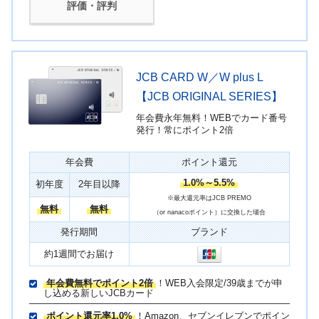
評価・評判
JCB CARD W／W plus L
【JCB ORIGINAL SERIES】
年会費永年無料！WEBでカード番号
発行！常にポイント2倍
年会費
ポイント還元
1.0%～5.5%
初年度
2年目以降
※最大還元率はJCB PREMO
無料
無料
（or nanacoポイント）に交換した場合
発行期間
ブランド
約1週間でお届け
年会費無料でポイント2倍
！WEB入会限定/39歳までが申
し込める新しいJCBカード
ポイント還元率1.0%
！Amazon、セブンイレブンでポイン