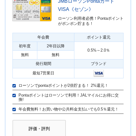
JMBローソンPontaカード
VISA《セゾン》
ローソン利用者必携！Pontaポイント
がポンポン貯まる！
年会費
ポイント還元
初年度
2年目以降
0.5%～2.0％
無料
無料
発行期間
ブランド
最短7営業日
ローソンでpontaポイントが2倍貯まる！ 2%還元！
Pontaポイントはローソンで利用！JALマイルにお得に交
換!
年会費無料！お買い物や公共料金支払いでも0.5％還元！
評価・評判