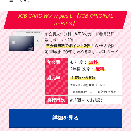
JCB CARD W／W plus L 【JCB ORIGINAL
SERIES】
年会費永年無料！WEBでカード番号発行！
常にポイント2倍
年会費無料でポイント2倍
！WEB入会限
定/39歳までが申し込める新しいJCBカード
年会費
初年度：
無料
2年目以降：
無料
還元率
1.0%～5.5%
※最大還元率はJCB PREMO
（or nanacoポイント）に交換した場合
発行日数
約1週間でお届け
詳細を見る