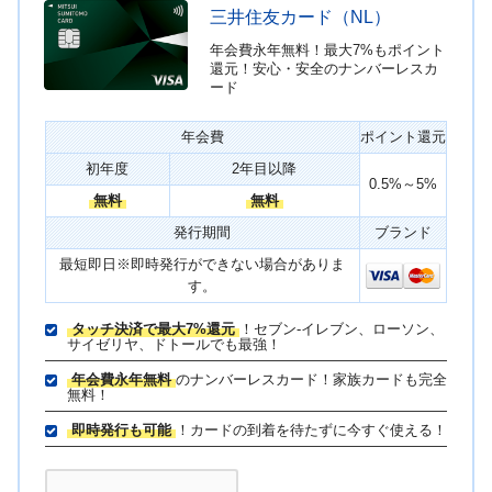
三井住友カード（NL）
年会費永年無料！最大7%もポイント
還元！安心・安全のナンバーレスカ
ード
年会費
ポイント還元
初年度
2年目以降
0.5%～5%
無料
無料
発行期間
ブランド
最短即日※即時発行ができない場合がありま
す。
タッチ決済で最大7%還元
！セブン-イレブン、ローソン、
サイゼリヤ、ドトールでも最強！
年会費永年無料
のナンバーレスカード！家族カードも完全
無料！
即時発行も可能
！カードの到着を待たずに今すぐ使える！