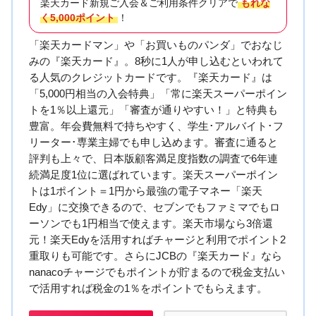
楽天カード新規ご入会＆ご利用条件クリアで
もれな
く5,000ポイント
！
「楽天カードマン」や「お買いものパンダ」でおなじ
みの『楽天カード』。8秒に1人が申し込むといわれて
る人気のクレジットカードです。『楽天カード』は
「5,000円相当の入会特典」「常に楽天スーパーポイン
トを1％以上還元」「審査が通りやすい！」と特典も
豊富。年会費無料で持ちやすく、学生･アルバイト･フ
リーター･専業主婦でも申し込めます。審査に通ると
評判も上々で、日本版顧客満足度指数の調査で6年連
続満足度1位に選ばれています。楽天スーパーポイン
トは1ポイント＝1円から最強の電子マネー「楽天
Edy」に交換できるので、セブンでもファミマでもロ
ーソンでも1円相当で使えます。楽天市場なら3倍還
元！楽天Edyを活用すればチャージと利用でポイント2
重取りも可能です。さらにJCBの『楽天カード』なら
nanacoチャージでもポイントが貯まるので税金支払い
で活用すれば税金の1％をポイントでもらえます。