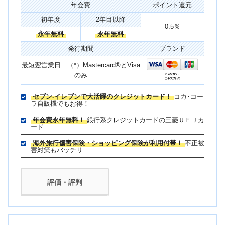
年会費
ポイント還元
初年度
2年目以降
0.5％
永年無料
永年無料
発行期間
ブランド
最短翌営業日 （*）Mastercard®とVisa
のみ
セブン‐イレブンで大活躍のクレジットカード！
コカ･コー
ラ自販機でもお得！
年会費永年無料！
銀行系クレジットカードの三菱ＵＦＪカ
ード
海外旅行傷害保険・ショッピング保険が利用付帯！
不正被
害対策もバッチリ
評価・評判