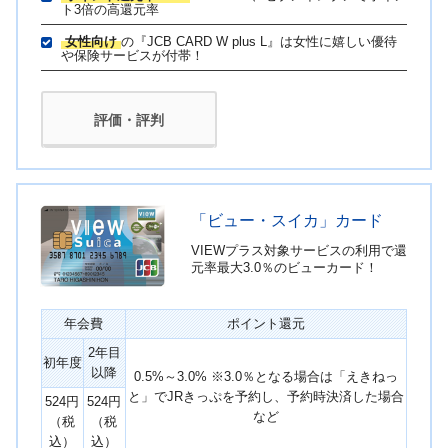
ト3倍の高還元率
女性向け
の『JCB CARD W plus L』は女性に嬉しい優待
や保険サービスが付帯！
評価・評判
「ビュー・スイカ」カード
VIEWプラス対象サービスの利用で還
元率最大3.0％のビューカード！
年会費
ポイント還元
2年目
初年度
以降
0.5%～3.0% ※3.0％となる場合は「えきねっ
と」でJRきっぷを予約し、予約時決済した場合
524円
524円
など
（税
（税
込）
込）