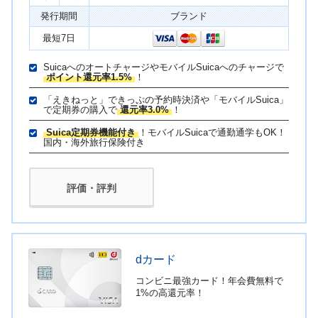
発行期間
ブランド
最短7日
SuicaへのオートチャージやモバイルSuicaへのチャージで
ポイント還元率1.5%
！
「えきねっと」できっぷの予約時決済や「モバイルSuica」
で定期券の購入で
還元率3.0%
！
Suica定期券機能付き
！モバイルSuicaで通勤通学もOK！
国内・海外旅行保険付き
評価・評判
dカード
コンビニ最強カード！年会費無料で
1%の高還元率！