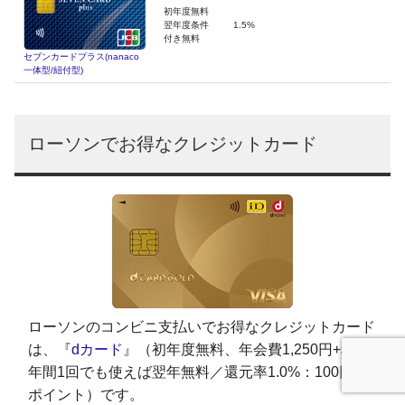
初年度無料
翌年度条件
1.5%
付き無料
セブンカードプラス(nanaco
一体型/紐付型)
ローソンでお得なクレジットカード
ローソンのコンビニ支払いでお得なクレジットカード
は、『
dカード
』（初年度無料、年会費1,250円+税※
年間1回でも使えば翌年無料／還元率1.0%：100円で1
ポイント）です。