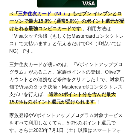
<『
三井住友カード（NL）
』もセブン-イレブンとロ
ーソンで最大15.0%（通常5.0%）のポイント還元が受
けられる最強コンビニカードです
。利用方法は
「Visaタッチ決済（もしくはMastercardコンタクトレ
ス）で支払います」と伝えるだけでOK（iD払いでは
NG）です。
三井住友カードが凄いのは、『Vポイントアッププロ
グラム』があること。家族ポイントの登録、Oliveア
カウントとの連携など条件をクリアした上で、対象店
舗でVisaのタッチ決済・Mastercard®コンタクトレス
支払いを行えば、
通常のポイント分を含んだ最大
15.0%ものポイント還元が受けられます
！
家族登録やVポイントアッププログラム対象サービス
をすべて利用しなくても、5.0%のポイント還元で
す。さらに2023年7月1日（土）以降はスマートフォ