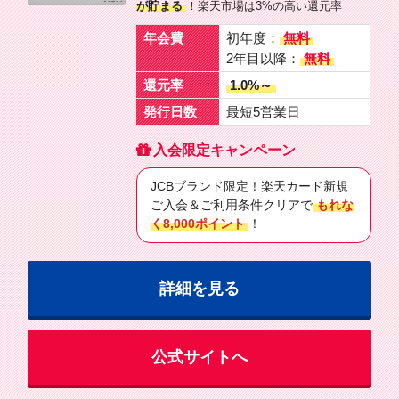
が貯まる
！楽天市場は3%の高い還元率
年会費
初年度：
無料
2年目以降：
無料
還元率
1.0%～
発行日数
最短5営業日
入会限定キャンペーン
JCBブランド限定！楽天カード新規
ご入会＆ご利用条件クリアで
もれな
く8,000ポイント
！
詳細を見る
公式サイトへ