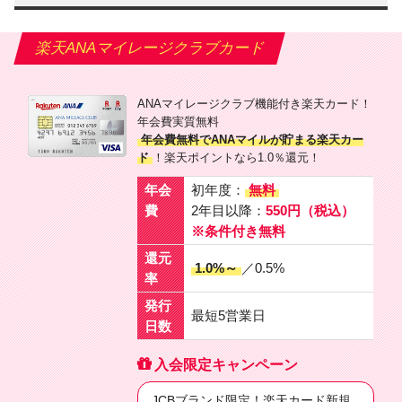
楽天ANAマイレージクラブカード
ANAマイレージクラブ機能付き楽天カード！
年会費実質無料
年会費無料でANAマイルが貯まる楽天カー
ド
！楽天ポイントなら1.0％還元！
年会
初年度：
無料
費
2年目以降：
550円（税込）
※条件付き無料
還元
1.0%～
／0.5%
率
発行
最短5営業日
日数
入会限定キャンペーン
JCBブランド限定！楽天カード新規