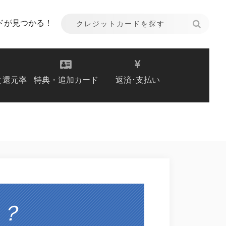
ドが見つかる！
と還元率
特典・追加カード
返済･支払い
？