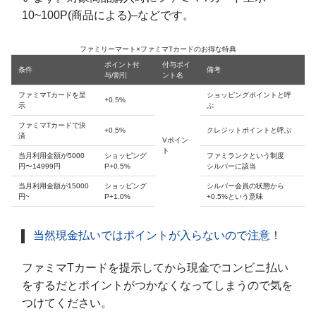
10~100P(商品による)–などです。
ファミリーマート×ファミマTカードのお得な特典
ポイント付
付与ポイ
条件
備考
与/割引
ント名
ファミマTカードを呈
ショッピングポイントと呼
+0.5%
示
ぶ
ファミマTカードで決
+0.5%
クレジットポイントと呼ぶ
済
Vポイン
ト
当月利用金額が5000
ショッピング
ファミランクという制度
円〜14999円
P+0.5%
シルバーに該当
当月利用金額が15000
ショッピング
シルバー会員の状態から
円~
P+1.0%
+0.5%という意味
当然現金払いではポイントが入らないので注意！
ファミマTカードを提示してから現金でコンビニ払い
をするだとポイントがつかなくなってしまうので気を
つけてください。