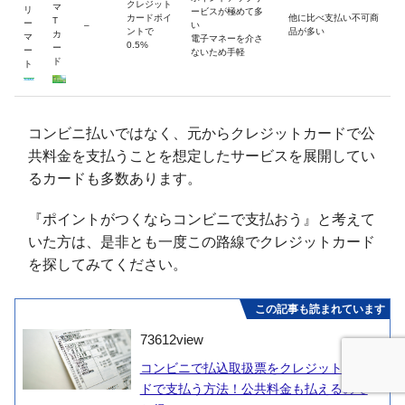
クレジット
マ
リ
ービスが極めて多
カードポイ
他に比べ支払い不可商
T
ー
–
い
ントで
品が多い
カ
マ
電子マネーを介さ
0.5%
ー
ー
ないため手軽
ド
ト
コンビニ払いではなく、元からクレジットカードで公
共料金を支払うことを想定したサービスを展開してい
るカードも多数あります。
『ポイントがつくならコンビニで支払おう』と考えて
いた方は、是非とも一度この路線でクレジットカード
を探してみてください。
この記事も読まれています
73612
view
コンビニで払込取扱票をクレジットカー
ドで支払う方法！公共料金も払えるので