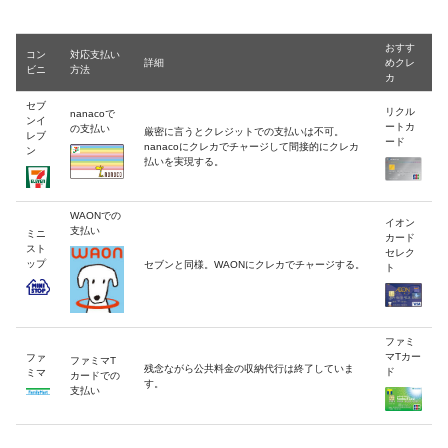
おすす
コン
対応支払い
詳細
めクレ
ビニ
方法
カ
セブ
リクル
nanacoで
ンイ
ートカ
の支払い
厳密に言うとクレジットでの支払いは不可。
レブ
ード
nanacoにクレカでチャージして間接的にクレカ
ン
払いを実現する。
WAONでの
イオン
支払い
ミニ
カード
スト
セレク
ップ
セブンと同様。WAONにクレカでチャージする。
ト
ファミ
マTカー
ファ
ファミマT
残念ながら公共料金の収納代行は終了していま
ド
ミマ
カードでの
す。
支払い