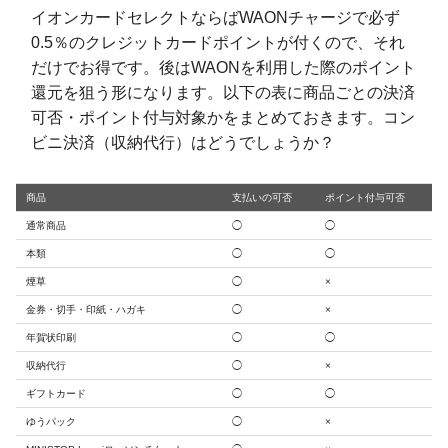
イオンカードセレクトならばWAONチャージで必ず
0.5％のクレジットカードポイントが付くので、それ
だけでお得です。後はWAONを利用した際のポイント
還元を狙う形になります。以下の表に商品ごとの決済
可否・ポイント付与対象かをまとめておきます。コン
ビニ決済（収納代行）はどうでしょうか？
商品
支払いの可否
ポイント付与可否
通常商品
◯
◯
本類
◯
◯
煙草
◯
×
金券・切手・印紙・ハガキ
◯
×
年賀状印刷
◯
◯
収納代行
◯
×
ギフトカード
◯
◯
ゆうパック
◯
×