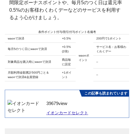
間限定ボーナスポイントや、毎月5のつく日は還元率
0.5%のお客様わくわくデーなどのサービスを利用す
るよう心がけましょう。
条件ポイント付与/割引付与ポイント名備考
waonで決済
+0.5%
200円で1ポイント
+0.5%
サービス名：お客様わ
毎月5のつく日にwaonで決済
(2倍)
くわくデー
waonポ
商品毎
イント
対象商品を購入時にwaonで決済
–
に設定
月額利用金額累計500円ごと＆
+1ポイ
–
waonで決済&会員登録
ント
この記事も読まれています
39679
view
イオンカードセレクト