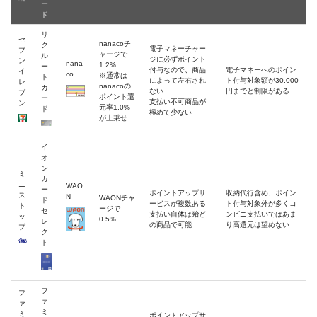
ー
ド
リ
セ
nanacoチ
ク
電子マネーチャー
ブ
ャージで
ル
ジに必ずポイント
ン
nana
1.2%
ー
付与なので、商品
電子マネーへのポイン
イ
co
※通常は
ト
によって左右され
ト付与対象額が30,000
レ
nanacoの
カ
ない
円までと制限がある
ブ
ポイント還
ー
支払い不可商品が
ン
元率1.0%
ド
極めて少ない
が上乗せ
イ
オ
ン
ミ
カ
ニ
WAO
ー
ポイントアップサ
収納代行含め、ポイン
ス
N
WAONチャ
ド
ービスが複数ある
ト付与対象外が多くコ
ト
ージで
セ
支払い自体は殆ど
ンビニ支払いではあま
ッ
0.5%
レ
の商品で可能
り高還元は望めない
プ
ク
ト
フ
フ
ァ
ァ
ミ
ミ
ポイントアップサ