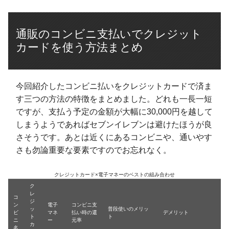
通販のコンビニ支払いでクレジット
カードを使う方法まとめ
今回紹介したコンビニ払いをクレジットカードで済ま
す三つの方法の特徴をまとめました。どれも一長一短
ですが、支払う予定の金額が大幅に30,000円を越して
しまうようであればセブンイレブンは避けたほうが良
さそうです。あとは近くにあるコンビニや、通いやす
さも勿論重要な要素ですのでお忘れなく。
クレジットカード×電子マネーのベストの組み合わせ
ク
レ
コ
ジ
ン
電子
コンビニ支
ッ
普段使いのメリッ
ビ
マネ
払い時の還
デメリット
ト
ト
ニ
ー
元率
カ
名