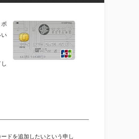
、ポ
多い
てし
カードを追加したいという申し